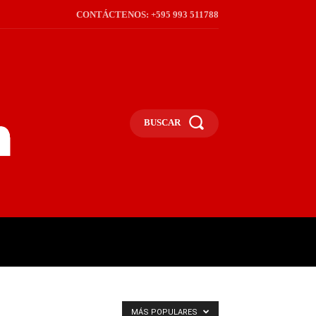
CONTÁCTENOS: +595 993 511788
BUSCAR
ICA
REGIÓN
FRONTERA
S
MÁS POPULARES