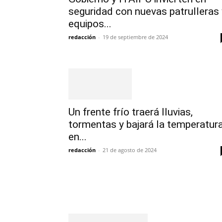
seguridad con nuevas patrulleras 
equipos...
redacción
-
19 de septiembre de 2024
Un frente frío traerá lluvias,
tormentas y bajará la temperatur
en...
redacción
-
21 de agosto de 2024