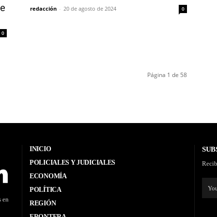
me
redacción
-
20 de agosto de 2024
0
0
Página 1 de 58
INICIO
SUB
POLICIALES Y JUDICIALES
Recib
ECONOMÍA
POLÍTICA
s en
REGIÓN
FRONTERA