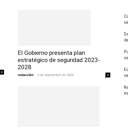
Co
se
Da
de
El Gobierno presenta plan
Pu
se
estratégico de seguridad 2023-
2028
Eq
0
redacción
-
5 de septiembre de 2024
0
ve
Il
es