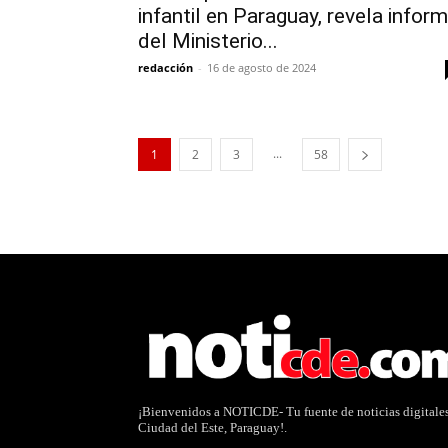
infantil en Paraguay, revela infor
del Ministerio...
redacción
-
16 de agosto de 2024
...
1
2
3
58
¡Bienvenidos a NOTICDE- Tu fuente de noticias digitale
Ciudad del Este, Paraguay!.