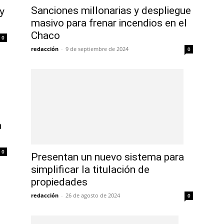
Sanciones millonarias y despliegue
y
masivo para frenar incendios en el
Chaco
0
redacción
-
9 de septiembre de 2024
0
a
0
Presentan un nuevo sistema para
simplificar la titulación de
propiedades
redacción
-
26 de agosto de 2024
0