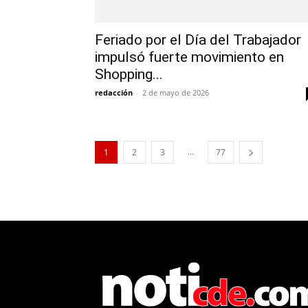
Feriado por el Día del Trabajador
impulsó fuerte movimiento en
Shopping...
redacción
-
2 de mayo de 2026
...
1
2
3
77