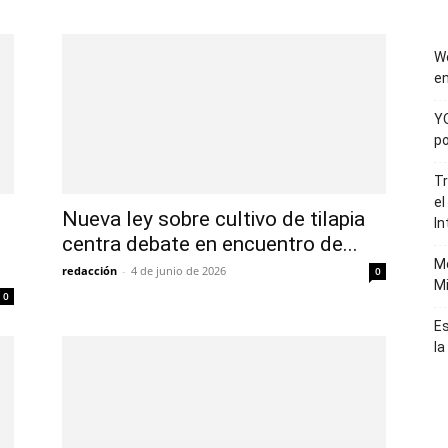
We
e
Y
po
T
el
Nueva ley sobre cultivo de tilapia
In
centra debate en encuentro de...
Mó
redacción
-
4 de junio de 2026
0
Mi
0
Es
la