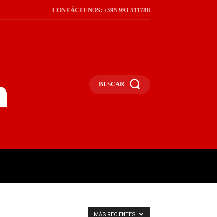
CONTÁCTENOS: +595 993 511788
BUSCAR
ICA
REGIÓN
FRONTERA
S
MÁS RECIENTES