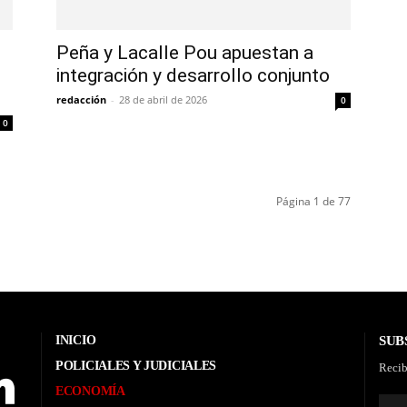
Peña y Lacalle Pou apuestan a
integración y desarrollo conjunto
redacción
-
28 de abril de 2026
0
0
Página 1 de 77
INICIO
SUB
POLICIALES Y JUDICIALES
Recib
ECONOMÍA