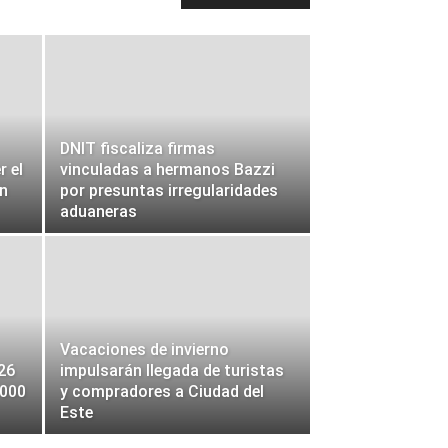
DNIT fiscaliza firmas
r el
vinculadas a hermanos Bazzi
en
por presuntas irregularidades
aduaneras
Vacaciones de invierno
26
impulsarán llegada de turistas
.000
y compradores a Ciudad del
Este