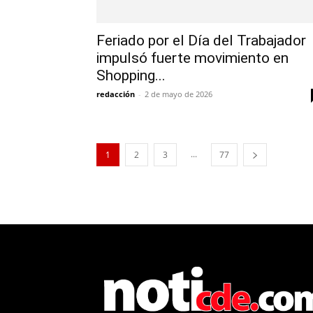
Feriado por el Día del Trabajador
impulsó fuerte movimiento en
Shopping...
redacción
-
2 de mayo de 2026
...
1
2
3
77