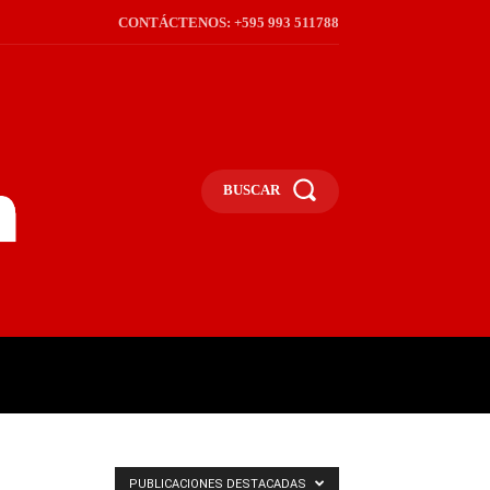
CONTÁCTENOS: +595 993 511788
BUSCAR
ICA
REGIÓN
FRONTERA
S
PUBLICACIONES DESTACADAS