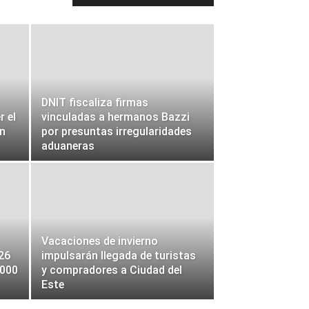
DNIT fiscaliza firmas
r el
vinculadas a hermanos Bazzi
en
por presuntas irregularidades
aduaneras
Vacaciones de invierno
26
impulsarán llegada de turistas
.000
y compradores a Ciudad del
Este