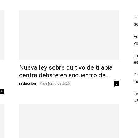
Pu
se
Eq
ve
Il
es
Nueva ley sobre cultivo de tilapia
centra debate en encuentro de...
De
in
redacción
-
4 de junio de 2026
0
0
La
Da