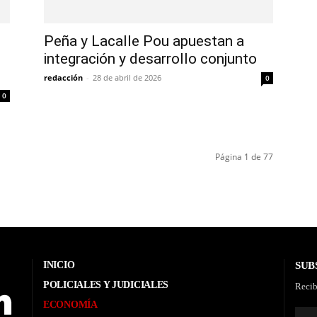
Peña y Lacalle Pou apuestan a
integración y desarrollo conjunto
redacción
-
28 de abril de 2026
0
0
Página 1 de 77
INICIO
SUB
POLICIALES Y JUDICIALES
Recib
ECONOMÍA