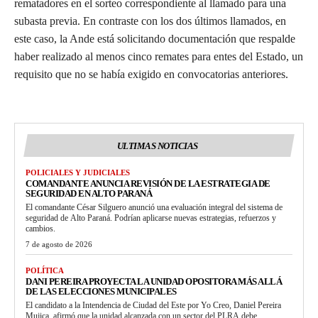
rematadores en el sorteo correspondiente al llamado para una
subasta previa. En contraste con los dos últimos llamados, en
este caso, la Ande está solicitando documentación que respalde
haber realizado al menos cinco remates para entes del Estado, un
requisito que no se había exigido en convocatorias anteriores.
ULTIMAS NOTICIAS
POLICIALES Y JUDICIALES
COMANDANTE ANUNCIA REVISIÓN DE LA ESTRATEGIA DE
SEGURIDAD EN ALTO PARANÁ
El comandante César Silguero anunció una evaluación integral del sistema de
seguridad de Alto Paraná. Podrían aplicarse nuevas estrategias, refuerzos y
cambios.
7 de agosto de 2026
POLÍTICA
DANI PEREIRA PROYECTA LA UNIDAD OPOSITORA MÁS ALLÁ
DE LAS ELECCIONES MUNICIPALES
El candidato a la Intendencia de Ciudad del Este por Yo Creo, Daniel Pereira
Mujica, afirmó que la unidad alcanzada con un sector del PLRA debe