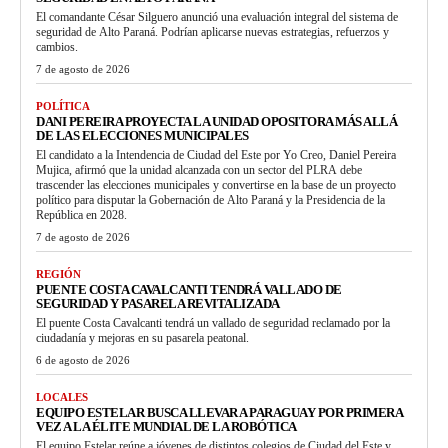
El comandante César Silguero anunció una evaluación integral del sistema de
seguridad de Alto Paraná. Podrían aplicarse nuevas estrategias, refuerzos y
cambios.
7 de agosto de 2026
POLÍTICA
DANI PEREIRA PROYECTA LA UNIDAD OPOSITORA MÁS ALLÁ
DE LAS ELECCIONES MUNICIPALES
El candidato a la Intendencia de Ciudad del Este por Yo Creo, Daniel Pereira
Mujica, afirmó que la unidad alcanzada con un sector del PLRA debe
trascender las elecciones municipales y convertirse en la base de un proyecto
político para disputar la Gobernación de Alto Paraná y la Presidencia de la
República en 2028.
7 de agosto de 2026
REGIÓN
PUENTE COSTA CAVALCANTI TENDRÁ VALLADO DE
SEGURIDAD Y PASARELA REVITALIZADA
El puente Costa Cavalcanti tendrá un vallado de seguridad reclamado por la
ciudadanía y mejoras en su pasarela peatonal.
6 de agosto de 2026
LOCALES
EQUIPO ESTELAR BUSCA LLEVAR A PARAGUAY POR PRIMERA
VEZ A LA ÉLITE MUNDIAL DE LA ROBÓTICA
El equipo Estelar reúne a jóvenes de distintos colegios de Ciudad del Este y