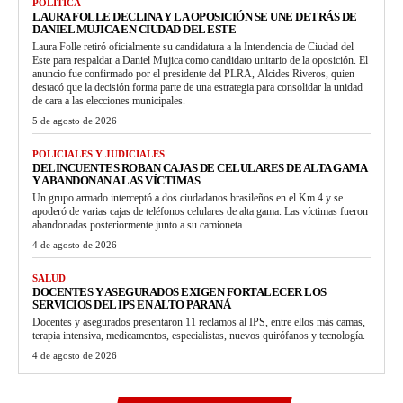
POLÍTICA
LAURA FOLLE DECLINA Y LA OPOSICIÓN SE UNE DETRÁS DE
DANIEL MUJICA EN CIUDAD DEL ESTE
Laura Folle retiró oficialmente su candidatura a la Intendencia de Ciudad del
Este para respaldar a Daniel Mujica como candidato unitario de la oposición. El
anuncio fue confirmado por el presidente del PLRA, Alcides Riveros, quien
destacó que la decisión forma parte de una estrategia para consolidar la unidad
de cara a las elecciones municipales.
5 de agosto de 2026
POLICIALES Y JUDICIALES
DELINCUENTES ROBAN CAJAS DE CELULARES DE ALTA GAMA
Y ABANDONAN A LAS VÍCTIMAS
Un grupo armado interceptó a dos ciudadanos brasileños en el Km 4 y se
apoderó de varias cajas de teléfonos celulares de alta gama. Las víctimas fueron
abandonadas posteriormente junto a su camioneta.
4 de agosto de 2026
SALUD
DOCENTES Y ASEGURADOS EXIGEN FORTALECER LOS
SERVICIOS DEL IPS EN ALTO PARANÁ
Docentes y asegurados presentaron 11 reclamos al IPS, entre ellos más camas,
terapia intensiva, medicamentos, especialistas, nuevos quirófanos y tecnología.
4 de agosto de 2026