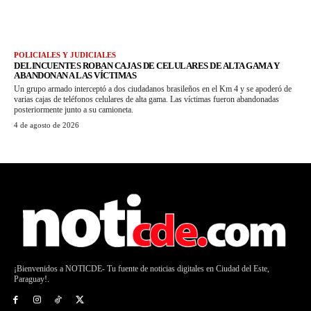
POLICIALES Y JUDICIALES
DELINCUENTES ROBAN CAJAS DE CELULARES DE ALTA GAMA Y
ABANDONAN A LAS VÍCTIMAS
Un grupo armado interceptó a dos ciudadanos brasileños en el Km 4 y se apoderó de
varias cajas de teléfonos celulares de alta gama. Las víctimas fueron abandonadas
posteriormente junto a su camioneta.
4 de agosto de 2026
¡Bienvenidos a NOTICDE- Tu fuente de noticias digitales en Ciudad del Este,
Paraguay!.