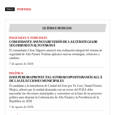
TAGS
PORTADA
ULTIMAS NOTICIAS
POLICIALES Y JUDICIALES
COMANDANTE ANUNCIA REVISIÓN DE LA ESTRATEGIA DE
SEGURIDAD EN ALTO PARANÁ
El comandante César Silguero anunció una evaluación integral del sistema de
seguridad de Alto Paraná. Podrían aplicarse nuevas estrategias, refuerzos y
cambios.
7 de agosto de 2026
POLÍTICA
DANI PEREIRA PROYECTA LA UNIDAD OPOSITORA MÁS ALLÁ
DE LAS ELECCIONES MUNICIPALES
El candidato a la Intendencia de Ciudad del Este por Yo Creo, Daniel Pereira
Mujica, afirmó que la unidad alcanzada con un sector del PLRA debe
trascender las elecciones municipales y convertirse en la base de un proyecto
político para disputar la Gobernación de Alto Paraná y la Presidencia de la
República en 2028.
7 de agosto de 2026