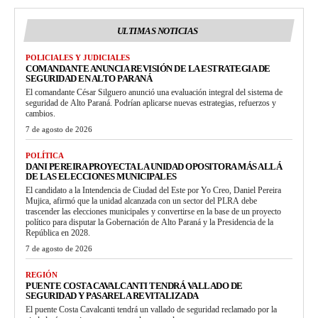
ULTIMAS NOTICIAS
POLICIALES Y JUDICIALES
COMANDANTE ANUNCIA REVISIÓN DE LA ESTRATEGIA DE
SEGURIDAD EN ALTO PARANÁ
El comandante César Silguero anunció una evaluación integral del sistema de
seguridad de Alto Paraná. Podrían aplicarse nuevas estrategias, refuerzos y
cambios.
7 de agosto de 2026
POLÍTICA
DANI PEREIRA PROYECTA LA UNIDAD OPOSITORA MÁS ALLÁ
DE LAS ELECCIONES MUNICIPALES
El candidato a la Intendencia de Ciudad del Este por Yo Creo, Daniel Pereira
Mujica, afirmó que la unidad alcanzada con un sector del PLRA debe
trascender las elecciones municipales y convertirse en la base de un proyecto
político para disputar la Gobernación de Alto Paraná y la Presidencia de la
República en 2028.
7 de agosto de 2026
REGIÓN
PUENTE COSTA CAVALCANTI TENDRÁ VALLADO DE
SEGURIDAD Y PASARELA REVITALIZADA
El puente Costa Cavalcanti tendrá un vallado de seguridad reclamado por la