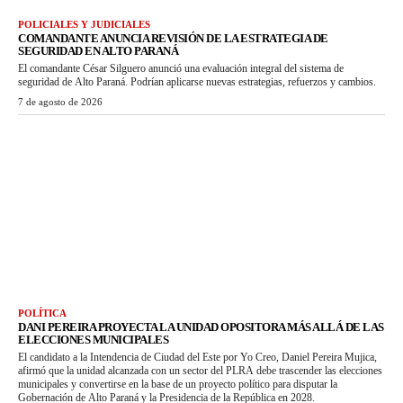
POLICIALES Y JUDICIALES
COMANDANTE ANUNCIA REVISIÓN DE LA ESTRATEGIA DE
SEGURIDAD EN ALTO PARANÁ
El comandante César Silguero anunció una evaluación integral del sistema de
seguridad de Alto Paraná. Podrían aplicarse nuevas estrategias, refuerzos y cambios.
7 de agosto de 2026
POLÍTICA
DANI PEREIRA PROYECTA LA UNIDAD OPOSITORA MÁS ALLÁ DE LAS
ELECCIONES MUNICIPALES
El candidato a la Intendencia de Ciudad del Este por Yo Creo, Daniel Pereira Mujica,
afirmó que la unidad alcanzada con un sector del PLRA debe trascender las elecciones
municipales y convertirse en la base de un proyecto político para disputar la
Gobernación de Alto Paraná y la Presidencia de la República en 2028.