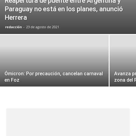
Reapertura de puente entre Argentina y
Paraguay no está en los planes, anunció
Herrera
redacción
-
23 de agosto de 2021
Ómicron: Por precaución, cancelan carnaval
Avanza pr
en Foz
zona del 