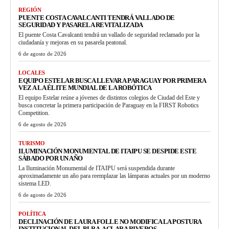
REGIÓN
PUENTE COSTA CAVALCANTI TENDRÁ VALLADO DE
SEGURIDAD Y PASARELA REVITALIZADA
El puente Costa Cavalcanti tendrá un vallado de seguridad reclamado por la
ciudadanía y mejoras en su pasarela peatonal.
6 de agosto de 2026
LOCALES
EQUIPO ESTELAR BUSCA LLEVAR A PARAGUAY POR PRIMERA
VEZ A LA ÉLITE MUNDIAL DE LA ROBÓTICA
El equipo Estelar reúne a jóvenes de distintos colegios de Ciudad del Este y
busca concretar la primera participación de Paraguay en la FIRST Robotics
Competition.
6 de agosto de 2026
TURISMO
ILUMINACIÓN MONUMENTAL DE ITAIPU SE DESPIDE ESTE
SÁBADO POR UN AÑO
La Iluminación Monumental de ITAIPU será suspendida durante
aproximadamente un año para reemplazar las lámparas actuales por un moderno
sistema LED.
6 de agosto de 2026
POLÍTICA
DECLINACIÓN DE LAURA FOLLE NO MODIFICA LA POSTURA
INSTITUCIONAL DEL PLRA, ACLARA RIVEROS