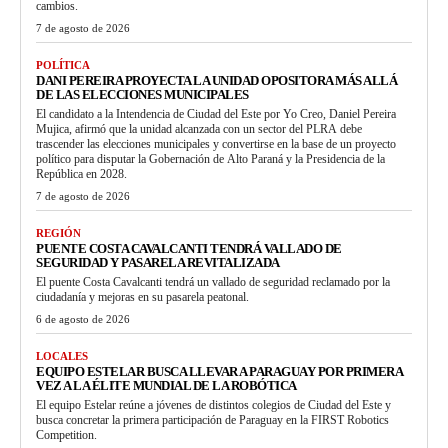
cambios.
7 de agosto de 2026
POLÍTICA
DANI PEREIRA PROYECTA LA UNIDAD OPOSITORA MÁS ALLÁ
DE LAS ELECCIONES MUNICIPALES
El candidato a la Intendencia de Ciudad del Este por Yo Creo, Daniel Pereira
Mujica, afirmó que la unidad alcanzada con un sector del PLRA debe
trascender las elecciones municipales y convertirse en la base de un proyecto
político para disputar la Gobernación de Alto Paraná y la Presidencia de la
República en 2028.
7 de agosto de 2026
REGIÓN
PUENTE COSTA CAVALCANTI TENDRÁ VALLADO DE
SEGURIDAD Y PASARELA REVITALIZADA
El puente Costa Cavalcanti tendrá un vallado de seguridad reclamado por la
ciudadanía y mejoras en su pasarela peatonal.
6 de agosto de 2026
LOCALES
EQUIPO ESTELAR BUSCA LLEVAR A PARAGUAY POR PRIMERA
VEZ A LA ÉLITE MUNDIAL DE LA ROBÓTICA
El equipo Estelar reúne a jóvenes de distintos colegios de Ciudad del Este y
busca concretar la primera participación de Paraguay en la FIRST Robotics
Competition.