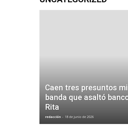
Caen tres presuntos m
banda que asaltó banc
Rita
redacción
-
18 de junio de 2026