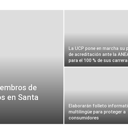
La UCP pone en marcha su p
de acreditación ante la AN
para el 100 % de sus carrer
iembros de
os en Santa
Elaborarán folleto informat
multilingüe para proteger a
consumidores