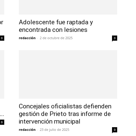
or
Adolescente fue raptada y
encontrada con lesiones
redacción
-
2 de octubre de 2025
0
0
Concejales oficialistas defienden
..
gestión de Prieto tras informe de
intervención municipal
0
redacción
-
23 de julio de 2025
0