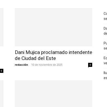
Co
se
Da
de
Pu
se
Dani Mujica proclamado intendente
de Ciudad del Este
Eq
ve
redacción
-
10 de noviembre de 2025
0
0
Il
es