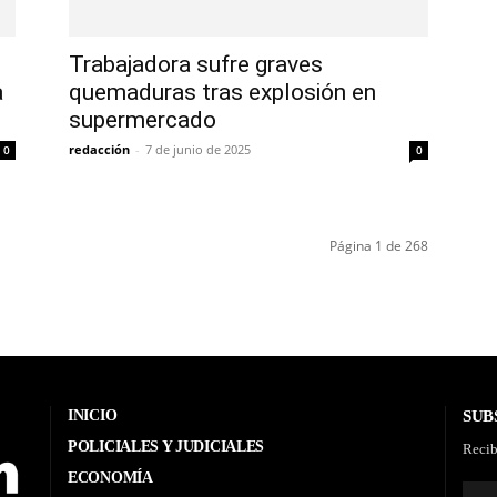
Trabajadora sufre graves
a
quemaduras tras explosión en
supermercado
redacción
-
7 de junio de 2025
0
0
Página 1 de 268
INICIO
SUB
POLICIALES Y JUDICIALES
Recib
ECONOMÍA