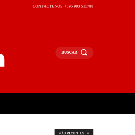
CONTÁCTENOS: +595 993 511788
BUSCAR
ICA
REGIÓN
FRONTERA
S
MÁS RECIENTES