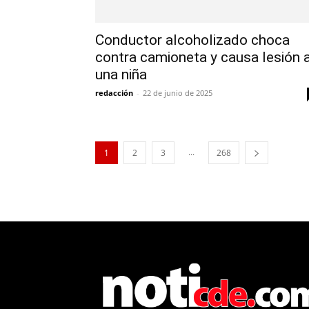
Conductor alcoholizado choca
contra camioneta y causa lesión 
una niña
redacción
-
22 de junio de 2025
...
1
2
3
268