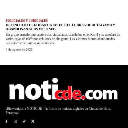
POLICIALES Y JUDICIALES
DELINCUENTES ROBAN CAJAS DE CELULARES DE ALTA GAMA Y
ABANDONAN A LAS VÍCTIMAS
Un grupo armado interceptó a dos ciudadanos brasileños en el Km 4 y se apoderó de
varias cajas de teléfonos celulares de alta gama. Las víctimas fueron abandonadas
posteriormente junto a su camioneta.
4 de agosto de 2026
¡Bienvenidos a NOTICDE- Tu fuente de noticias digitales en Ciudad del Este,
Paraguay!.