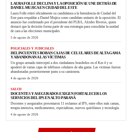
LAURA FOLLE DECLINA Y LA OPOSICIÓN SE UNE DETRÁS DE
DANIEL MUJICA EN CIUDAD DEL ESTE
Laura Folle retiró oficialmente su candidatura a la Intendencia de Ciudad del
Este para respaldar a Daniel Mujica como candidato unitario de la oposición. El
anuncio fue confirmado por el presidente del PLRA, Alcides Riveros, quien
destacó que la decisión forma parte de una estrategia para consolidar la unidad
de cara a las elecciones municipales.
5 de agosto de 2026
POLICIALES Y JUDICIALES
DELINCUENTES ROBAN CAJAS DE CELULARES DE ALTA GAMA
Y ABANDONAN A LAS VÍCTIMAS
Un grupo armado interceptó a dos ciudadanos brasileños en el Km 4 y se
apoderó de varias cajas de teléfonos celulares de alta gama. Las víctimas fueron
abandonadas posteriormente junto a su camioneta.
4 de agosto de 2026
SALUD
DOCENTES Y ASEGURADOS EXIGEN FORTALECER LOS
SERVICIOS DEL IPS EN ALTO PARANÁ
Docentes y asegurados presentaron 11 reclamos al IPS, entre ellos más camas,
terapia intensiva, medicamentos, especialistas, nuevos quirófanos y tecnología.
4 de agosto de 2026