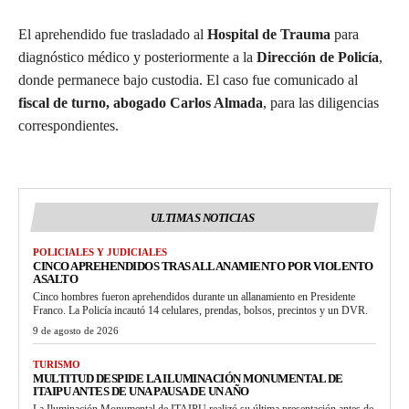
El aprehendido fue trasladado al
Hospital de Trauma
para
diagnóstico médico y posteriormente a la
Dirección de Policía
,
donde permanece bajo custodia. El caso fue comunicado al
fiscal de turno, abogado Carlos Almada
, para las diligencias
correspondientes.
ULTIMAS NOTICIAS
POLICIALES Y JUDICIALES
CINCO APREHENDIDOS TRAS ALLANAMIENTO POR VIOLENTO
ASALTO
Cinco hombres fueron aprehendidos durante un allanamiento en Presidente
Franco. La Policía incautó 14 celulares, prendas, bolsos, precintos y un DVR.
9 de agosto de 2026
TURISMO
MULTITUD DESPIDE LA ILUMINACIÓN MONUMENTAL DE
ITAIPU ANTES DE UNA PAUSA DE UN AÑO
La Iluminación Monumental de ITAIPU realizó su última presentación antes de