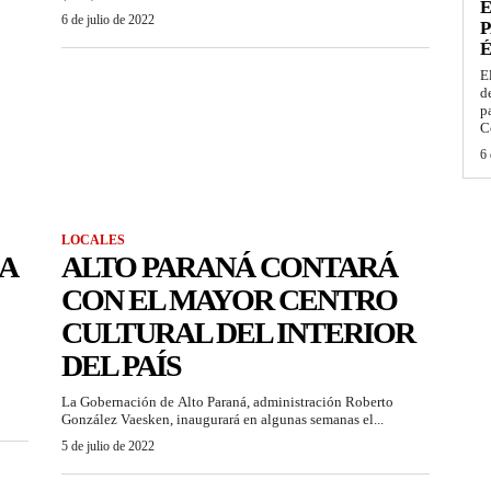
E
6 de julio de 2022
P
É
E
d
p
C
6 
LOCALES
A
ALTO PARANÁ CONTARÁ
CON EL MAYOR CENTRO
CULTURAL DEL INTERIOR
DEL PAÍS
La Gobernación de Alto Paraná, administración Roberto
González Vaesken, inaugurará en algunas semanas el...
5 de julio de 2022