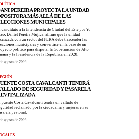
OLÍTICA
ANI PEREIRA PROYECTA LA UNIDAD
POSITORA MÁS ALLÁ DE LAS
LECCIONES MUNICIPALES
l candidato a la Intendencia de Ciudad del Este por Yo
reo, Daniel Pereira Mujica, afirmó que la unidad
lcanzada con un sector del PLRA debe trascender las
lecciones municipales y convertirse en la base de un
royecto político para disputar la Gobernación de Alto
araná y la Presidencia de la República en 2028.
de agosto de 2026
EGIÓN
UENTE COSTA CAVALCANTI TENDRÁ
ALLADO DE SEGURIDAD Y PASARELA
REVITALIZADA
l puente Costa Cavalcanti tendrá un vallado de
eguridad reclamado por la ciudadanía y mejoras en su
asarela peatonal.
de agosto de 2026
OCALES