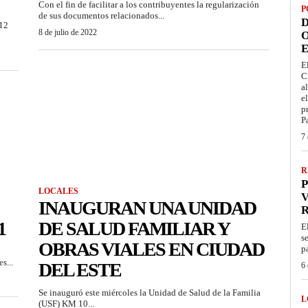
Con el fin de facilitar a los contribuyentes la regularización
P
de sus documentos relacionados...
D
 12
8 de julio de 2022
O
E
E
C
a
e
p
P
7 
R
P
LOCALES
V
INAUGURAN UNA UNIDAD
1
DE SALUD FAMILIAR Y
E
s
OBRAS VIALES EN CIUDAD
p
s...
DEL ESTE
6 
Se inauguró este miércoles la Unidad de Salud de la Familia
L
(USF) KM 10...