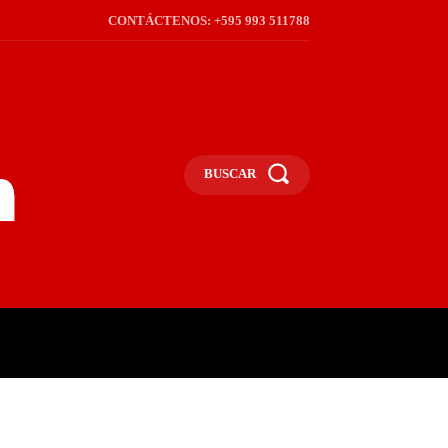
CONTÁCTENOS: +595 993 511788
BUSCAR
ICA
REGIÓN
FRONTERA
S