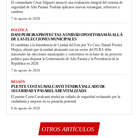
El comandante César Silguero anunció una evaluación integral del sistema de
seguridad de Alto Paraná. Podrían aplicarse nuevas estrategias, refuerzos y
cambios.
7 de agosto de 2026
POLÍTICA
DANI PEREIRA PROYECTA LA UNIDAD OPOSITORA MÁS ALLÁ
DE LAS ELECCIONES MUNICIPALES
El candidato a la Intendencia de Ciudad del Este por Yo Creo, Daniel Pereira
Mujica, afirmó que la unidad alcanzada con un sector del PLRA debe
trascender las elecciones municipales y convertirse en la base de un proyecto
político para disputar la Gobernación de Alto Paraná y la Presidencia de la
República en 2028.
7 de agosto de 2026
REGIÓN
PUENTE COSTA CAVALCANTI TENDRÁ VALLADO DE
SEGURIDAD Y PASARELA REVITALIZADA
El puente Costa Cavalcanti tendrá un vallado de seguridad reclamado por la
ciudadanía y mejoras en su pasarela peatonal.
6 de agosto de 2026
OTROS ARTÍCULOS