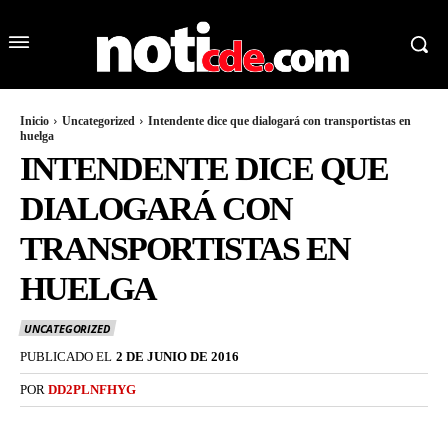
Inicio
Uncategorized
Intendente dice que dialogará con transportistas en
huelga
INTENDENTE DICE QUE
DIALOGARÁ CON
TRANSPORTISTAS EN
HUELGA
UNCATEGORIZED
PUBLICADO EL
2 DE JUNIO DE 2016
POR
DD2PLNFHYG