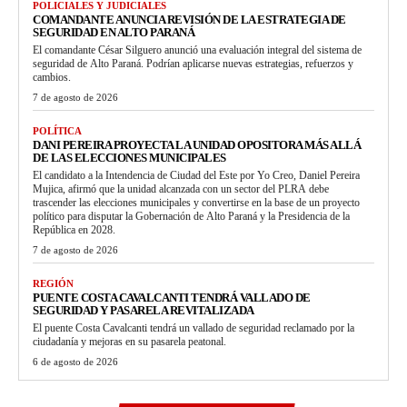
POLICIALES Y JUDICIALES
COMANDANTE ANUNCIA REVISIÓN DE LA ESTRATEGIA DE
SEGURIDAD EN ALTO PARANÁ
El comandante César Silguero anunció una evaluación integral del sistema de
seguridad de Alto Paraná. Podrían aplicarse nuevas estrategias, refuerzos y
cambios.
7 de agosto de 2026
POLÍTICA
DANI PEREIRA PROYECTA LA UNIDAD OPOSITORA MÁS ALLÁ
DE LAS ELECCIONES MUNICIPALES
El candidato a la Intendencia de Ciudad del Este por Yo Creo, Daniel Pereira
Mujica, afirmó que la unidad alcanzada con un sector del PLRA debe
trascender las elecciones municipales y convertirse en la base de un proyecto
político para disputar la Gobernación de Alto Paraná y la Presidencia de la
República en 2028.
7 de agosto de 2026
REGIÓN
PUENTE COSTA CAVALCANTI TENDRÁ VALLADO DE
SEGURIDAD Y PASARELA REVITALIZADA
El puente Costa Cavalcanti tendrá un vallado de seguridad reclamado por la
ciudadanía y mejoras en su pasarela peatonal.
6 de agosto de 2026