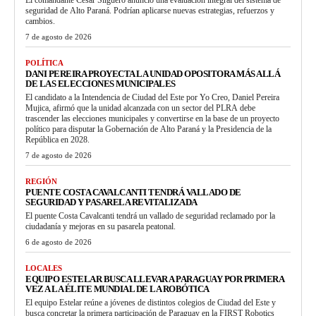
seguridad de Alto Paraná. Podrían aplicarse nuevas estrategias, refuerzos y
cambios.
7 de agosto de 2026
POLÍTICA
DANI PEREIRA PROYECTA LA UNIDAD OPOSITORA MÁS ALLÁ
DE LAS ELECCIONES MUNICIPALES
El candidato a la Intendencia de Ciudad del Este por Yo Creo, Daniel Pereira
Mujica, afirmó que la unidad alcanzada con un sector del PLRA debe
trascender las elecciones municipales y convertirse en la base de un proyecto
político para disputar la Gobernación de Alto Paraná y la Presidencia de la
República en 2028.
7 de agosto de 2026
REGIÓN
PUENTE COSTA CAVALCANTI TENDRÁ VALLADO DE
SEGURIDAD Y PASARELA REVITALIZADA
El puente Costa Cavalcanti tendrá un vallado de seguridad reclamado por la
ciudadanía y mejoras en su pasarela peatonal.
6 de agosto de 2026
LOCALES
EQUIPO ESTELAR BUSCA LLEVAR A PARAGUAY POR PRIMERA
VEZ A LA ÉLITE MUNDIAL DE LA ROBÓTICA
El equipo Estelar reúne a jóvenes de distintos colegios de Ciudad del Este y
busca concretar la primera participación de Paraguay en la FIRST Robotics