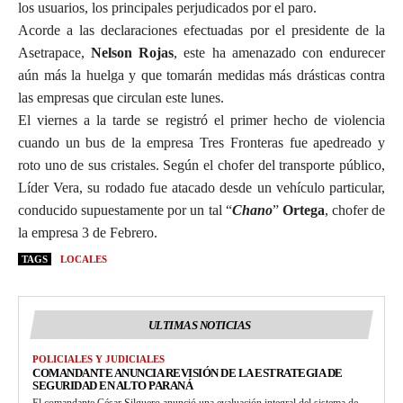
los usuarios, los principales perjudicados por el paro.
Acorde a las declaraciones efectuadas por el presidente de la
Asetrapace,
Nelson Rojas
, este ha amenazado con endurecer
aún más la huelga y que tomarán medidas más drásticas contra
las empresas que circulan este lunes.
El viernes a la tarde se registró el primer hecho de violencia
cuando un bus de la empresa Tres Fronteras fue apedreado y
roto uno de sus cristales. Según el chofer del transporte público,
Líder Vera, su rodado fue atacado desde un vehículo particular,
conducido supuestamente por un tal “
Chano
”
Ortega
, chofer de
la empresa 3 de Febrero.
TAGS
LOCALES
ULTIMAS NOTICIAS
POLICIALES Y JUDICIALES
COMANDANTE ANUNCIA REVISIÓN DE LA ESTRATEGIA DE
SEGURIDAD EN ALTO PARANÁ
El comandante César Silguero anunció una evaluación integral del sistema de