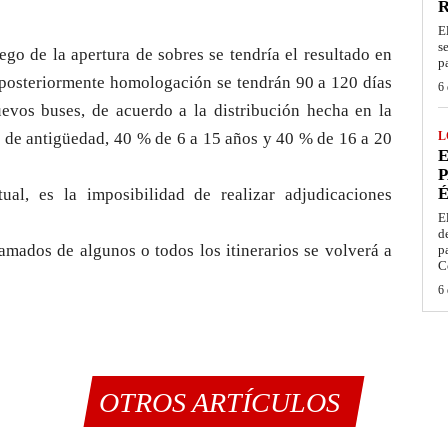
E
s
ego de la apertura de sobres se tendría el resultado en
p
y posteriormente homologación se tendrán 90 a 120 días
6 
nuevos buses, de acuerdo a la distribución hecha en la
 de antigüedad, 40 % de 6 a 15 años y 40 % de 16 a 20
L
E
P
É
ual, es la imposibilidad de realizar adjudicaciones
E
d
lamados de algunos o todos los itinerarios se volverá a
p
C
6 
OTROS ARTÍCULOS