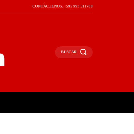
CONTÁCTENOS: +595 993 511788
BUSCAR
ICA
REGIÓN
FRONTERA
S