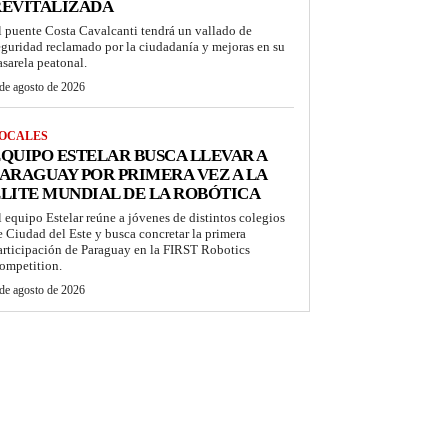
REVITALIZADA
l puente Costa Cavalcanti tendrá un vallado de
eguridad reclamado por la ciudadanía y mejoras en su
asarela peatonal.
de agosto de 2026
OCALES
QUIPO ESTELAR BUSCA LLEVAR A
ARAGUAY POR PRIMERA VEZ A LA
LITE MUNDIAL DE LA ROBÓTICA
l equipo Estelar reúne a jóvenes de distintos colegios
e Ciudad del Este y busca concretar la primera
articipación de Paraguay en la FIRST Robotics
ompetition.
de agosto de 2026