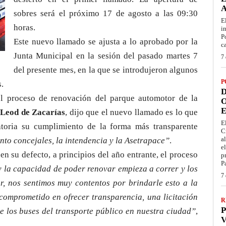
sobres será el próximo 17 de agosto a las 09:30
E
horas.
i
P
Este nuevo llamado se ajusta a lo aprobado por la
c
Junta Municipal en la sesión del pasado martes 7
7 
del presente mes, en la que se introdujeron algunos
P
.
D
el proceso de renovación del parque automotor de la
O
E
Leod de Zacarías
, dijo que el nuevo llamado es lo que
E
atoria su cumplimiento de la forma más transparente
C
a
nto concejales, la intendencia y la Asetrapace”
.
e
en su defecto, a principios del año entrante, el proceso
p
P
y la capacidad de poder renovar empieza a correr y los
7 
r, nos sentimos muy contentos por brindarle esto a la
omprometido en ofrecer transparencia, una licitación
R
P
e los buses del transporte público en nuestra ciudad”
,
V