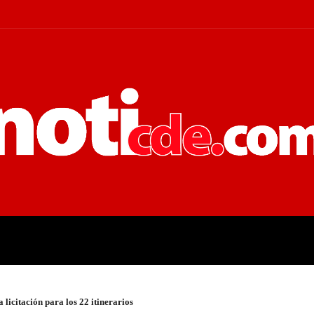
 JUDICIALES
ECONOMÍA
POLÍT
icitación para los 22 itinerarios