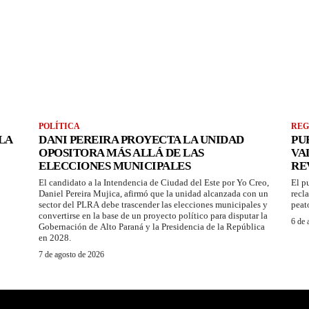
POLÍTICA
REG
LA
DANI PEREIRA PROYECTA LA UNIDAD
PU
OPOSITORA MÁS ALLÁ DE LAS
VA
ELECCIONES MUNICIPALES
RE
El candidato a la Intendencia de Ciudad del Este por Yo Creo,
El p
Daniel Pereira Mujica, afirmó que la unidad alcanzada con un
recl
sector del PLRA debe trascender las elecciones municipales y
peat
convertirse en la base de un proyecto político para disputar la
6 de 
Gobernación de Alto Paraná y la Presidencia de la República
en 2028.
7 de agosto de 2026