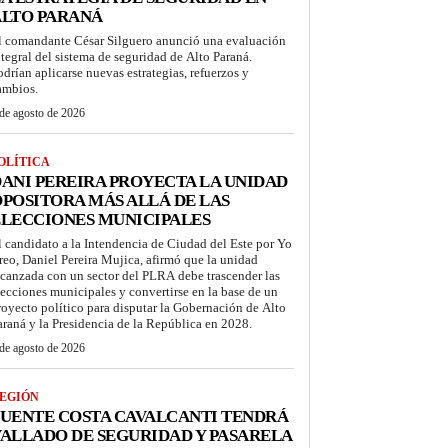
ALTO PARANÁ
l comandante César Silguero anunció una evaluación
ntegral del sistema de seguridad de Alto Paraná.
odrían aplicarse nuevas estrategias, refuerzos y
ambios.
de agosto de 2026
OLÍTICA
ANI PEREIRA PROYECTA LA UNIDAD
POSITORA MÁS ALLÁ DE LAS
LECCIONES MUNICIPALES
l candidato a la Intendencia de Ciudad del Este por Yo
reo, Daniel Pereira Mujica, afirmó que la unidad
lcanzada con un sector del PLRA debe trascender las
lecciones municipales y convertirse en la base de un
royecto político para disputar la Gobernación de Alto
araná y la Presidencia de la República en 2028.
de agosto de 2026
EGIÓN
UENTE COSTA CAVALCANTI TENDRÁ
ALLADO DE SEGURIDAD Y PASARELA