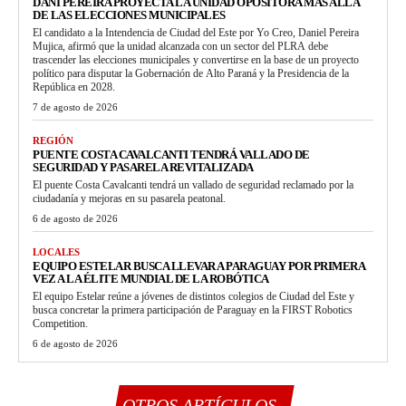
DANI PEREIRA PROYECTA LA UNIDAD OPOSITORA MÁS ALLÁ
DE LAS ELECCIONES MUNICIPALES
El candidato a la Intendencia de Ciudad del Este por Yo Creo, Daniel Pereira
Mujica, afirmó que la unidad alcanzada con un sector del PLRA debe
trascender las elecciones municipales y convertirse en la base de un proyecto
político para disputar la Gobernación de Alto Paraná y la Presidencia de la
República en 2028.
7 de agosto de 2026
REGIÓN
PUENTE COSTA CAVALCANTI TENDRÁ VALLADO DE
SEGURIDAD Y PASARELA REVITALIZADA
El puente Costa Cavalcanti tendrá un vallado de seguridad reclamado por la
ciudadanía y mejoras en su pasarela peatonal.
6 de agosto de 2026
LOCALES
EQUIPO ESTELAR BUSCA LLEVAR A PARAGUAY POR PRIMERA
VEZ A LA ÉLITE MUNDIAL DE LA ROBÓTICA
El equipo Estelar reúne a jóvenes de distintos colegios de Ciudad del Este y
busca concretar la primera participación de Paraguay en la FIRST Robotics
Competition.
6 de agosto de 2026
OTROS ARTÍCULOS