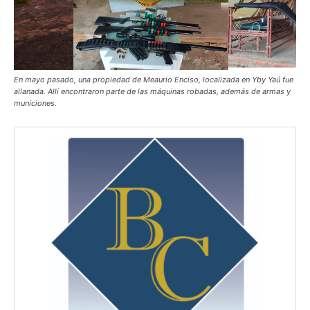
En mayo pasado, una propiedad de Meaurio Enciso, localizada en Yby Yaú fue
allanada. Allí encontraron parte de las máquinas robadas, además de armas y
municiones.