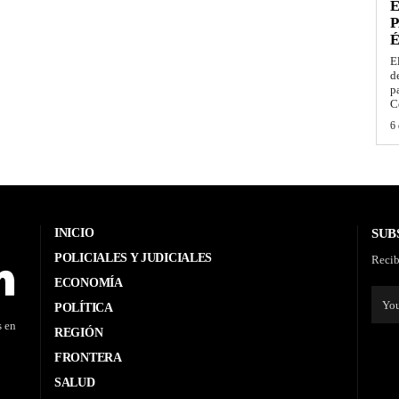
E
P
É
E
d
p
C
6 
INICIO
SUB
POLICIALES Y JUDICIALES
Recib
ECONOMÍA
POLÍTICA
s en
REGIÓN
FRONTERA
SALUD