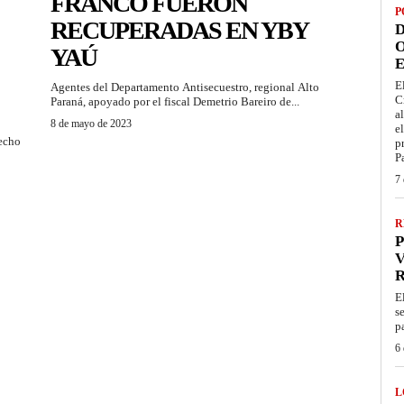
FRANCO FUERON
P
RECUPERADAS EN YBY
D
O
YAÚ
E
E
Agentes del Departamento Antisecuestro, regional Alto
C
Paraná, apoyado por el fiscal Demetrio Bareiro de...
a
8 de mayo de 2023
e
hecho
p
P
7 
R
P
V
E
s
p
6 
L