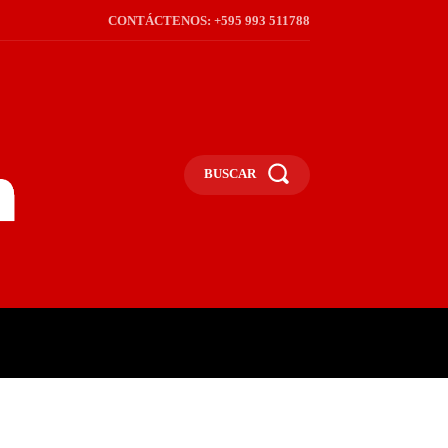
CONTÁCTENOS: +595 993 511788
BUSCAR
ICA
REGIÓN
FRONTERA
S