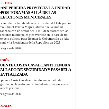
OLÍTICA
ANI PEREIRA PROYECTA LA UNIDAD
POSITORA MÁS ALLÁ DE LAS
LECCIONES MUNICIPALES
l candidato a la Intendencia de Ciudad del Este por Yo
reo, Daniel Pereira Mujica, afirmó que la unidad
lcanzada con un sector del PLRA debe trascender las
lecciones municipales y convertirse en la base de un
royecto político para disputar la Gobernación de Alto
araná y la Presidencia de la República en 2028.
de agosto de 2026
EGIÓN
UENTE COSTA CAVALCANTI TENDRÁ
ALLADO DE SEGURIDAD Y PASARELA
REVITALIZADA
l puente Costa Cavalcanti tendrá un vallado de
eguridad reclamado por la ciudadanía y mejoras en su
asarela peatonal.
de agosto de 2026
OCALES