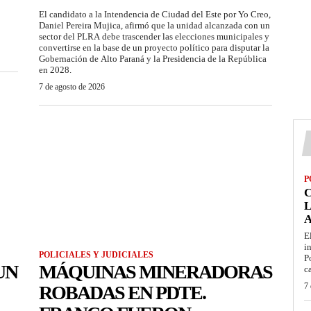
El candidato a la Intendencia de Ciudad del Este por Yo Creo,
Daniel Pereira Mujica, afirmó que la unidad alcanzada con un
sector del PLRA debe trascender las elecciones municipales y
convertirse en la base de un proyecto político para disputar la
Gobernación de Alto Paraná y la Presidencia de la República
en 2028.
7 de agosto de 2026
P
L
E
i
POLICIALES Y JUDICIALES
P
UN
MÁQUINAS MINERADORAS
c
7 
ROBADAS EN PDTE.