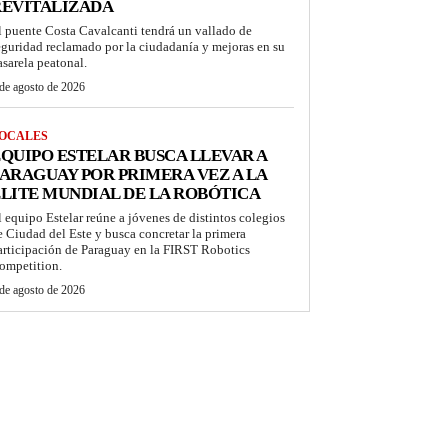
REVITALIZADA
l puente Costa Cavalcanti tendrá un vallado de
eguridad reclamado por la ciudadanía y mejoras en su
asarela peatonal.
de agosto de 2026
OCALES
QUIPO ESTELAR BUSCA LLEVAR A
ARAGUAY POR PRIMERA VEZ A LA
LITE MUNDIAL DE LA ROBÓTICA
l equipo Estelar reúne a jóvenes de distintos colegios
e Ciudad del Este y busca concretar la primera
articipación de Paraguay en la FIRST Robotics
ompetition.
de agosto de 2026