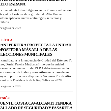
ALTO PARANÁ
l comandante César Silguero anunció una evaluación
ntegral del sistema de seguridad de Alto Paraná.
odrían aplicarse nuevas estrategias, refuerzos y
ambios.
de agosto de 2026
OLÍTICA
ANI PEREIRA PROYECTA LA UNIDAD
POSITORA MÁS ALLÁ DE LAS
LECCIONES MUNICIPALES
l candidato a la Intendencia de Ciudad del Este por Yo
reo, Daniel Pereira Mujica, afirmó que la unidad
lcanzada con un sector del PLRA debe trascender las
lecciones municipales y convertirse en la base de un
royecto político para disputar la Gobernación de Alto
araná y la Presidencia de la República en 2028.
de agosto de 2026
EGIÓN
UENTE COSTA CAVALCANTI TENDRÁ
ALLADO DE SEGURIDAD Y PASARELA