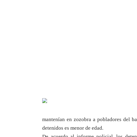
mantenían en zozobra a pobladores del bar
detenidos es menor de edad.
De acuerdo al informe policial, los dete