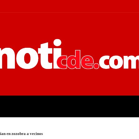
 JUDICIALES
ECONOMÍA
POLÍT
ían en zozobra a vecinos