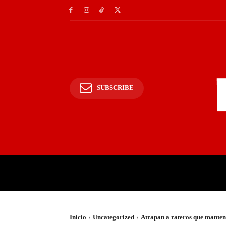
SUBSCRIBE
INICIO
POLICIALES Y
Inicio
Uncategorized
Atrapan a rateros que manten