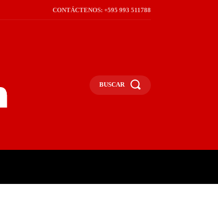
CONTÁCTENOS: +595 993 511788
BUSCAR
ICA
REGIÓN
FRONTERA
S