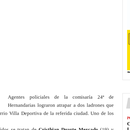
Agentes policiales de la comisaría 24ª de
Hernandarias lograron atrapar a dos ladrones que
rio Villa Deportiva de la referida ciudad. Uno de los
P
L
nidos se tratan de
Cristhian Duarte Mercado
(19) y