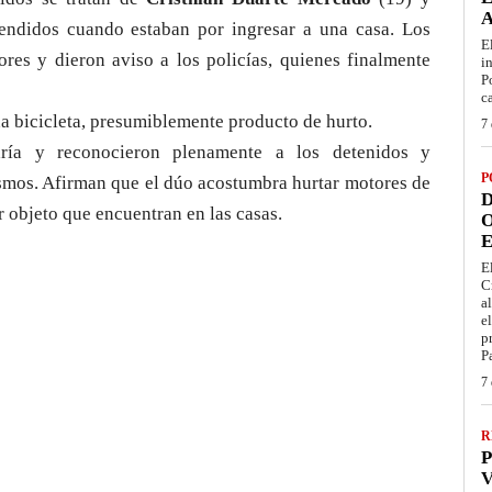
rendidos cuando estaban por ingresar a una casa. Los
E
ores y dieron aviso a los policías, quienes finalmente
i
P
c
na bicicleta, presumiblemente producto de hurto.
7 
aría y reconocieron plenamente a los detenidos y
P
ismos. Afirman que el dúo acostumbra hurtar motores de
D
r objeto que encuentran en las casas.
O
E
E
C
a
e
p
P
7 
R
P
V