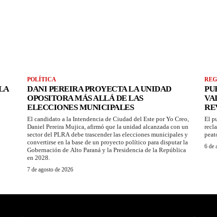
POLÍTICA
REG
LA
DANI PEREIRA PROYECTA LA UNIDAD
PU
OPOSITORA MÁS ALLÁ DE LAS
VA
ELECCIONES MUNICIPALES
RE
El candidato a la Intendencia de Ciudad del Este por Yo Creo,
El p
Daniel Pereira Mujica, afirmó que la unidad alcanzada con un
recl
sector del PLRA debe trascender las elecciones municipales y
peat
convertirse en la base de un proyecto político para disputar la
6 de 
Gobernación de Alto Paraná y la Presidencia de la República
en 2028.
7 de agosto de 2026