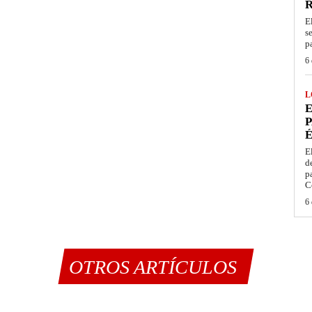
E
s
p
6 
L
E
P
É
E
d
p
C
6 
OTROS ARTÍCULOS