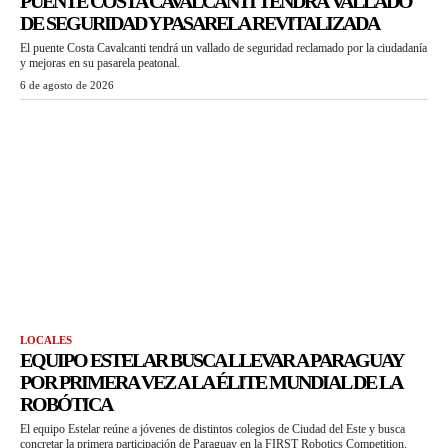
PUENTE COSTA CAVALCANTI TENDRÁ VALLADO
DE SEGURIDAD Y PASARELA REVITALIZADA
El puente Costa Cavalcanti tendrá un vallado de seguridad reclamado por la ciudadanía
y mejoras en su pasarela peatonal.
6 de agosto de 2026
LOCALES
EQUIPO ESTELAR BUSCA LLEVAR A PARAGUAY
POR PRIMERA VEZ A LA ÉLITE MUNDIAL DE LA
ROBÓTICA
El equipo Estelar reúne a jóvenes de distintos colegios de Ciudad del Este y busca
concretar la primera participación de Paraguay en la FIRST Robotics Competition.