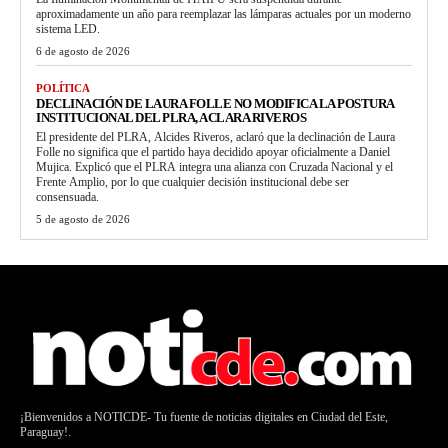
aproximadamente un año para reemplazar las lámparas actuales por un moderno
sistema LED.
6 de agosto de 2026
POLÍTICA
DECLINACIÓN DE LAURA FOLLE NO MODIFICA LA POSTURA
INSTITUCIONAL DEL PLRA, ACLARA RIVEROS
El presidente del PLRA, Alcides Riveros, aclaró que la declinación de Laura
Folle no significa que el partido haya decidido apoyar oficialmente a Daniel
Mujica. Explicó que el PLRA integra una alianza con Cruzada Nacional y el
Frente Amplio, por lo que cualquier decisión institucional debe ser
consensuada.
5 de agosto de 2026
¡Bienvenidos a NOTICDE- Tu fuente de noticias digitales en Ciudad del Este,
Paraguay!.