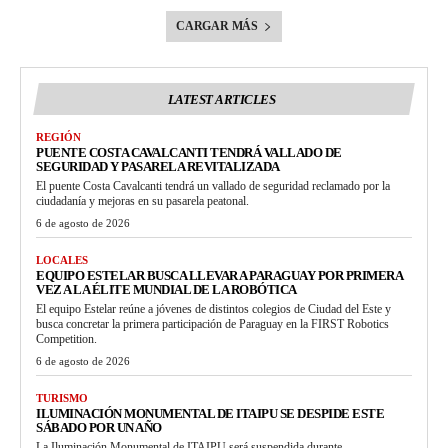
CARGAR MÁS
LATEST ARTICLES
REGIÓN
PUENTE COSTA CAVALCANTI TENDRÁ VALLADO DE
SEGURIDAD Y PASARELA REVITALIZADA
El puente Costa Cavalcanti tendrá un vallado de seguridad reclamado por la
ciudadanía y mejoras en su pasarela peatonal.
6 de agosto de 2026
LOCALES
EQUIPO ESTELAR BUSCA LLEVAR A PARAGUAY POR PRIMERA
VEZ A LA ÉLITE MUNDIAL DE LA ROBÓTICA
El equipo Estelar reúne a jóvenes de distintos colegios de Ciudad del Este y
busca concretar la primera participación de Paraguay en la FIRST Robotics
Competition.
6 de agosto de 2026
TURISMO
ILUMINACIÓN MONUMENTAL DE ITAIPU SE DESPIDE ESTE
SÁBADO POR UN AÑO
La Iluminación Monumental de ITAIPU será suspendida durante