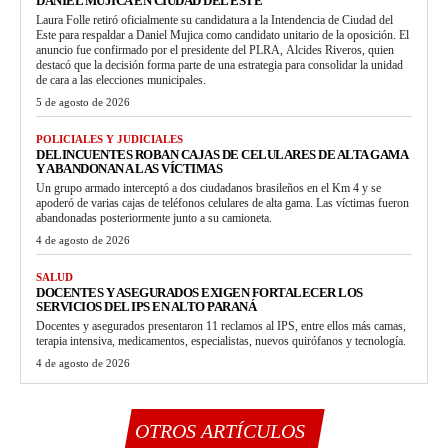
DANIEL MUJICA EN CIUDAD DEL ESTE
Laura Folle retiró oficialmente su candidatura a la Intendencia de Ciudad del
Este para respaldar a Daniel Mujica como candidato unitario de la oposición. El
anuncio fue confirmado por el presidente del PLRA, Alcides Riveros, quien
destacó que la decisión forma parte de una estrategia para consolidar la unidad
de cara a las elecciones municipales.
5 de agosto de 2026
POLICIALES Y JUDICIALES
DELINCUENTES ROBAN CAJAS DE CELULARES DE ALTA GAMA
Y ABANDONAN A LAS VÍCTIMAS
Un grupo armado interceptó a dos ciudadanos brasileños en el Km 4 y se
apoderó de varias cajas de teléfonos celulares de alta gama. Las víctimas fueron
abandonadas posteriormente junto a su camioneta.
4 de agosto de 2026
SALUD
DOCENTES Y ASEGURADOS EXIGEN FORTALECER LOS
SERVICIOS DEL IPS EN ALTO PARANÁ
Docentes y asegurados presentaron 11 reclamos al IPS, entre ellos más camas,
terapia intensiva, medicamentos, especialistas, nuevos quirófanos y tecnología.
4 de agosto de 2026
OTROS ARTÍCULOS