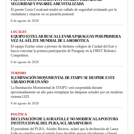
SEGURIDAD Y PASARELA REVITALIZADA
El puente Costa Cavalcanti tendrá un vallado de seguridad reclamado por la
ciudadanía y mejoras en su pasarela peatonal.
6 de agosto de 2026
LOCALES
EQUIPO ESTELAR BUSCA LLEVAR A PARAGUAY POR PRIMERA
VEZ A LA ÉLITE MUNDIAL DE LA ROBÓTICA
El equipo Estelar reúne a jóvenes de distintos colegios de Ciudad del Este y
busca concretar la primera participación de Paraguay en la FIRST Robotics
Competition.
6 de agosto de 2026
TURISMO
ILUMINACIÓN MONUMENTAL DE ITAIPU SE DESPIDE ESTE
SÁBADO POR UN AÑO
La Iluminación Monumental de ITAIPU será suspendida durante
aproximadamente un año para reemplazar las lámparas actuales por un moderno
sistema LED.
6 de agosto de 2026
POLÍTICA
DECLINACIÓN DE LAURA FOLLE NO MODIFICA LA POSTURA
INSTITUCIONAL DEL PLRA, ACLARA RIVEROS
El presidente del PLRA, Alcides Riveros, aclaró que la declinación de Laura
Folle no significa que el partido haya decidido apoyar oficialmente a Daniel