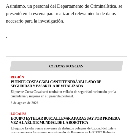
Asimismo, un personal del Departamento de Criminalística, se
presentó en la escena para realizar el relevamiento de datos
necesario para la investigación.
.
ULTIMAS NOTICIAS
REGIÓN
PUENTE COSTA CAVALCANTI TENDRÁ VALLADO DE
SEGURIDAD Y PASARELA REVITALIZADA
El puente Costa Cavalcanti tendrá un vallado de seguridad reclamado por la
ciudadanía y mejoras en su pasarela peatonal.
6 de agosto de 2026
LOCALES
EQUIPO ESTELAR BUSCA LLEVAR A PARAGUAY POR PRIMERA
VEZ A LA ÉLITE MUNDIAL DE LA ROBÓTICA
El equipo Estelar reúne a jóvenes de distintos colegios de Ciudad del Este y
busca concretar la primera participación de Paraguay en la FIRST Robotics