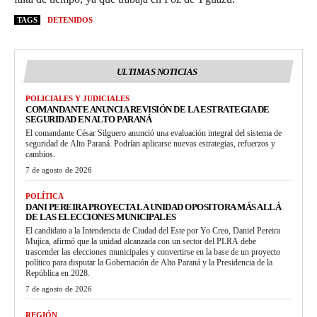
TAGS
DETENIDOS
ULTIMAS NOTICIAS
POLICIALES Y JUDICIALES
COMANDANTE ANUNCIA REVISIÓN DE LA ESTRATEGIA DE
SEGURIDAD EN ALTO PARANÁ
El comandante César Silguero anunció una evaluación integral del sistema de
seguridad de Alto Paraná. Podrían aplicarse nuevas estrategias, refuerzos y
cambios.
7 de agosto de 2026
POLÍTICA
DANI PEREIRA PROYECTA LA UNIDAD OPOSITORA MÁS ALLÁ
DE LAS ELECCIONES MUNICIPALES
El candidato a la Intendencia de Ciudad del Este por Yo Creo, Daniel Pereira
Mujica, afirmó que la unidad alcanzada con un sector del PLRA debe
trascender las elecciones municipales y convertirse en la base de un proyecto
político para disputar la Gobernación de Alto Paraná y la Presidencia de la
República en 2028.
7 de agosto de 2026
REGIÓN