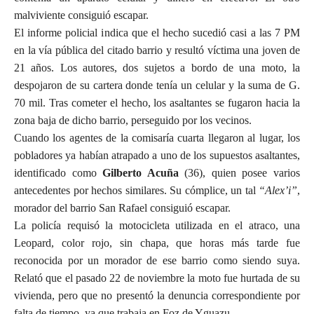
malviviente consiguió escapar.
El informe policial indica que el hecho sucedió casi a las 7 PM
en la vía pública del citado barrio y resultó víctima una joven de
21 años. Los autores, dos sujetos a bordo de una moto, la
despojaron de su cartera donde tenía un celular y la suma de G.
70 mil. Tras cometer el hecho, los asaltantes se fugaron hacia la
zona baja de dicho barrio, perseguido por los vecinos.
Cuando los agentes de la comisaría cuarta llegaron al lugar, los
pobladores ya habían atrapado a uno de los supuestos asaltantes,
identificado como
Gilberto Acuña
(36), quien posee varios
antecedentes por hechos similares. Su cómplice, un tal
“Alex’i”
,
morador del barrio San Rafael consiguió escapar.
La policía requisó la motocicleta utilizada en el atraco, una
Leopard, color rojo, sin chapa, que horas más tarde fue
reconocida por un morador de ese barrio como siendo suya.
Relató que el pasado 22 de noviembre la moto fue hurtada de su
vivienda, pero que no presentó la denuncia correspondiente por
falta de tiempo, ya que trabaja en Foz de Yguazu.