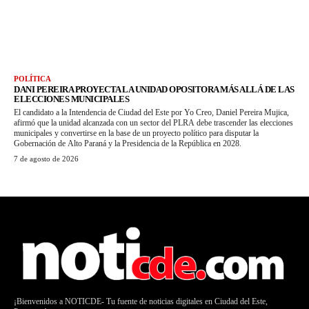
POLÍTICA
DANI PEREIRA PROYECTA LA UNIDAD OPOSITORA MÁS ALLÁ DE LAS
ELECCIONES MUNICIPALES
El candidato a la Intendencia de Ciudad del Este por Yo Creo, Daniel Pereira Mujica,
afirmó que la unidad alcanzada con un sector del PLRA debe trascender las elecciones
municipales y convertirse en la base de un proyecto político para disputar la
Gobernación de Alto Paraná y la Presidencia de la República en 2028.
7 de agosto de 2026
¡Bienvenidos a NOTICDE- Tu fuente de noticias digitales en Ciudad del Este,