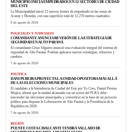
MUNICIPIO INICIA EMPEDRADOS EN 12 SECTORES DE CIUDAD
DEL ESTE
La Municipalidad inició 12 nuevos frentes de empedrado en las zonas de
Acaray y Monday, con una superficie total de 12.270 metros cuadrados.
9 de agosto de 2026
POLICIALES Y JUDICIALES
COMANDANTE ANUNCIA REVISIÓN DE LA ESTRATEGIA DE
SEGURIDAD EN ALTO PARANÁ
El comandante César Silguero anunció una evaluación integral del sistema de
seguridad de Alto Paraná. Podrían aplicarse nuevas estrategias, refuerzos y
cambios.
7 de agosto de 2026
POLÍTICA
DANI PEREIRA PROYECTA LA UNIDAD OPOSITORA MÁS ALLÁ
DE LAS ELECCIONES MUNICIPALES
El candidato a la Intendencia de Ciudad del Este por Yo Creo, Daniel Pereira
Mujica, afirmó que la unidad alcanzada con un sector del PLRA debe
trascender las elecciones municipales y convertirse en la base de un proyecto
político para disputar la Gobernación de Alto Paraná y la Presidencia de la
República en 2028.
7 de agosto de 2026
REGIÓN
PUENTE COSTA CAVALCANTI TENDRÁ VALLADO DE