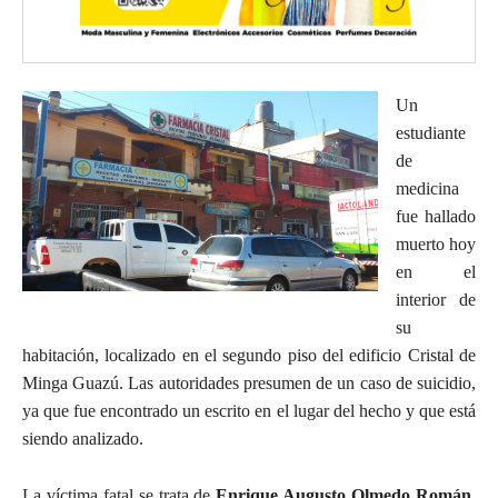
Un
estudiante
de
medicina
fue hallado
muerto hoy
en el
interior de
su
habitación, localizado en el segundo piso del edificio Cristal de
Minga Guazú. Las autoridades presumen de un caso de suicidio,
ya que fue encontrado un escrito en el lugar del hecho y que está
siendo analizado.
La víctima fatal se trata de
Enrique Augusto Olmedo Román
,