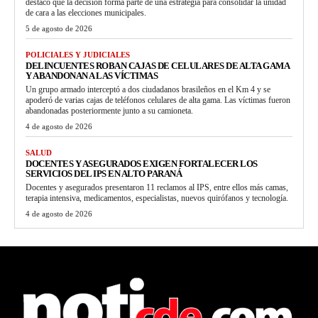
destacó que la decisión forma parte de una estrategia para consolidar la unidad
de cara a las elecciones municipales.
5 de agosto de 2026
POLICIALES Y JUDICIALES
DELINCUENTES ROBAN CAJAS DE CELULARES DE ALTA GAMA
Y ABANDONAN A LAS VÍCTIMAS
Un grupo armado interceptó a dos ciudadanos brasileños en el Km 4 y se
apoderó de varias cajas de teléfonos celulares de alta gama. Las víctimas fueron
abandonadas posteriormente junto a su camioneta.
4 de agosto de 2026
SALUD
DOCENTES Y ASEGURADOS EXIGEN FORTALECER LOS
SERVICIOS DEL IPS EN ALTO PARANÁ
Docentes y asegurados presentaron 11 reclamos al IPS, entre ellos más camas,
terapia intensiva, medicamentos, especialistas, nuevos quirófanos y tecnología.
4 de agosto de 2026