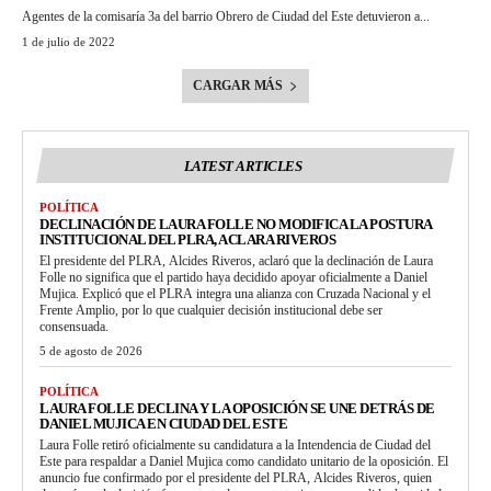
Agentes de la comisaría 3a del barrio Obrero de Ciudad del Este detuvieron a...
1 de julio de 2022
CARGAR MÁS
LATEST ARTICLES
POLÍTICA
DECLINACIÓN DE LAURA FOLLE NO MODIFICA LA POSTURA
INSTITUCIONAL DEL PLRA, ACLARA RIVEROS
El presidente del PLRA, Alcides Riveros, aclaró que la declinación de Laura
Folle no significa que el partido haya decidido apoyar oficialmente a Daniel
Mujica. Explicó que el PLRA integra una alianza con Cruzada Nacional y el
Frente Amplio, por lo que cualquier decisión institucional debe ser
consensuada.
5 de agosto de 2026
POLÍTICA
LAURA FOLLE DECLINA Y LA OPOSICIÓN SE UNE DETRÁS DE
DANIEL MUJICA EN CIUDAD DEL ESTE
Laura Folle retiró oficialmente su candidatura a la Intendencia de Ciudad del
Este para respaldar a Daniel Mujica como candidato unitario de la oposición. El
anuncio fue confirmado por el presidente del PLRA, Alcides Riveros, quien