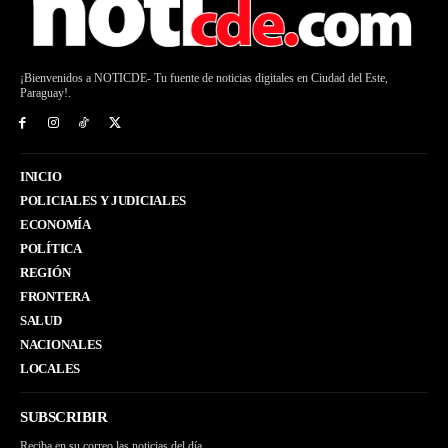
¡Bienvenidos a NOTICDE- Tu fuente de noticias digitales en Ciudad del Este,
Paraguay!.
INICIO
POLICIALES Y JUDICIALES
ECONOMÍA
POLÍTICA
REGIÓN
FRONTERA
SALUD
NACIONALES
LOCALES
SUBSCRIBIR
Reciba en su correo las noticias del día.