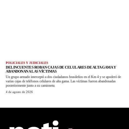
POLICIALES Y JUDICIALES
DELINCUENTES ROBAN CAJAS DE CELULARES DE ALTA GAMA Y
ABANDONAN A LAS VÍCTIMAS
Un grupo armado interceptó a dos ciudadanos brasileños en el Km 4 y se apoderó de
varias cajas de teléfonos celulares de alta gama. Las víctimas fueron abandonadas
posteriormente junto a su camioneta.
4 de agosto de 2026