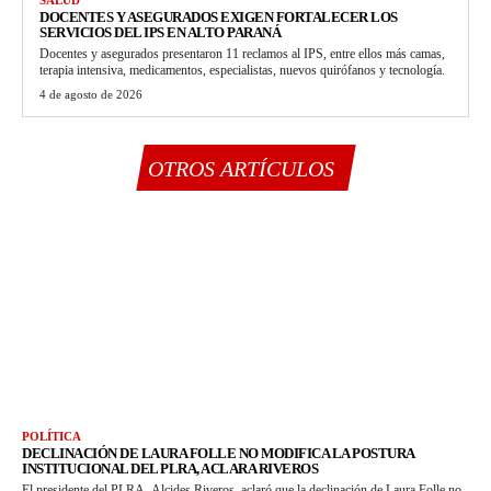
DOCENTES Y ASEGURADOS EXIGEN FORTALECER LOS
SERVICIOS DEL IPS EN ALTO PARANÁ
Docentes y asegurados presentaron 11 reclamos al IPS, entre ellos más camas,
terapia intensiva, medicamentos, especialistas, nuevos quirófanos y tecnología.
4 de agosto de 2026
OTROS ARTÍCULOS
POLÍTICA
DECLINACIÓN DE LAURA FOLLE NO MODIFICA LA POSTURA
INSTITUCIONAL DEL PLRA, ACLARA RIVEROS
El presidente del PLRA, Alcides Riveros, aclaró que la declinación de Laura Folle no