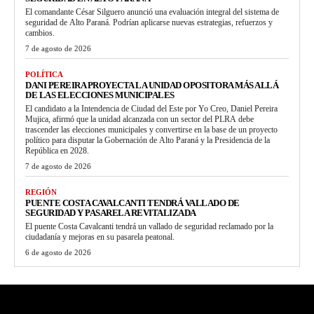
El comandante César Silguero anunció una evaluación integral del sistema de
seguridad de Alto Paraná. Podrían aplicarse nuevas estrategias, refuerzos y
cambios.
7 de agosto de 2026
POLÍTICA
DANI PEREIRA PROYECTA LA UNIDAD OPOSITORA MÁS ALLÁ
DE LAS ELECCIONES MUNICIPALES
El candidato a la Intendencia de Ciudad del Este por Yo Creo, Daniel Pereira
Mujica, afirmó que la unidad alcanzada con un sector del PLRA debe
trascender las elecciones municipales y convertirse en la base de un proyecto
político para disputar la Gobernación de Alto Paraná y la Presidencia de la
República en 2028.
7 de agosto de 2026
REGIÓN
PUENTE COSTA CAVALCANTI TENDRÁ VALLADO DE
SEGURIDAD Y PASARELA REVITALIZADA
El puente Costa Cavalcanti tendrá un vallado de seguridad reclamado por la
ciudadanía y mejoras en su pasarela peatonal.
6 de agosto de 2026