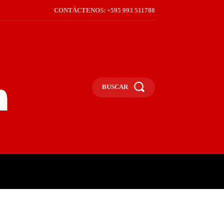
CONTÁCTENOS: +595 993 511788
BUSCAR
ICA
REGIÓN
FRONTERA
S