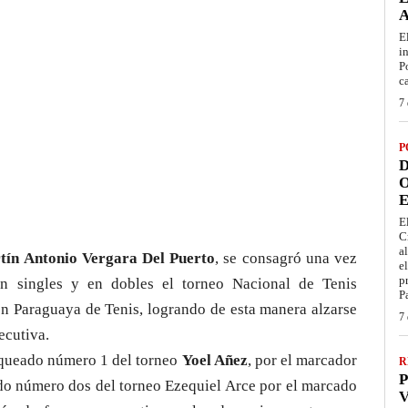
E
i
P
c
7 
P
D
O
E
E
C
a
tín Antonio Vergara Del Puerto
, se consagró una vez
e
p
n singles y en dobles el torneo Nacional de Tenis
P
ón Paraguaya de Tenis, logrando de esta manera alzarse
7 
ecutiva.
nqueado número 1 del torneo
Yoel Añez
, por el marcador
R
P
ado número dos del torneo Ezequiel Arce por el marcado
V