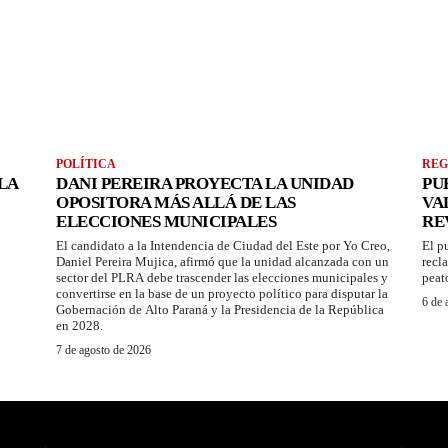
POLÍTICA
REG
LA
DANI PEREIRA PROYECTA LA UNIDAD
PU
OPOSITORA MÁS ALLÁ DE LAS
VA
ELECCIONES MUNICIPALES
RE
El candidato a la Intendencia de Ciudad del Este por Yo Creo,
El p
Daniel Pereira Mujica, afirmó que la unidad alcanzada con un
recl
sector del PLRA debe trascender las elecciones municipales y
peat
convertirse en la base de un proyecto político para disputar la
6 de 
Gobernación de Alto Paraná y la Presidencia de la República
en 2028.
7 de agosto de 2026