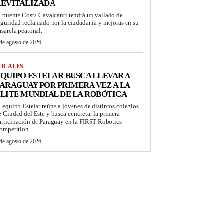
REVITALIZADA
l puente Costa Cavalcanti tendrá un vallado de
eguridad reclamado por la ciudadanía y mejoras en su
asarela peatonal.
de agosto de 2026
OCALES
QUIPO ESTELAR BUSCA LLEVAR A
ARAGUAY POR PRIMERA VEZ A LA
LITE MUNDIAL DE LA ROBÓTICA
l equipo Estelar reúne a jóvenes de distintos colegios
e Ciudad del Este y busca concretar la primera
articipación de Paraguay en la FIRST Robotics
ompetition.
de agosto de 2026