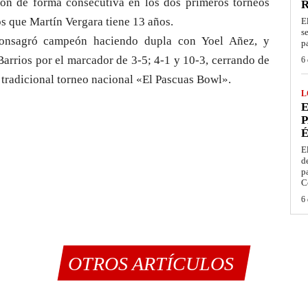
ón de forma consecutiva en los dos primeros torneos
s que Martín Vergara tiene 13 años.
E
s
consagró campeón haciendo dupla con Yoel Añez, y
p
arrios por el marcador de 3-5; 4-1 y 10-3, cerrando de
6 
 tradicional torneo nacional «El Pascuas Bowl».
L
E
P
É
E
d
p
C
6 
OTROS ARTÍCULOS