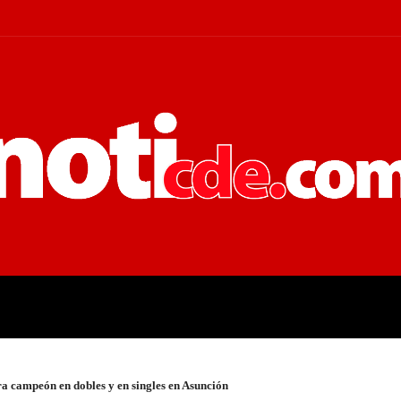
 JUDICIALES
ECONOMÍA
POLÍT
a campeón en dobles y en singles en Asunción