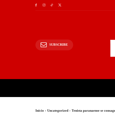
SUBSCRIBE
INICIO
POLICIALES Y
Inicio
Uncategorized
Tenista paranaense se consagr