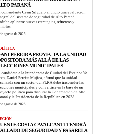
ALTO PARANÁ
l comandante César Silguero anunció una evaluación
ntegral del sistema de seguridad de Alto Paraná.
odrían aplicarse nuevas estrategias, refuerzos y
ambios.
de agosto de 2026
OLÍTICA
ANI PEREIRA PROYECTA LA UNIDAD
POSITORA MÁS ALLÁ DE LAS
LECCIONES MUNICIPALES
l candidato a la Intendencia de Ciudad del Este por Yo
reo, Daniel Pereira Mujica, afirmó que la unidad
lcanzada con un sector del PLRA debe trascender las
lecciones municipales y convertirse en la base de un
royecto político para disputar la Gobernación de Alto
araná y la Presidencia de la República en 2028.
de agosto de 2026
EGIÓN
UENTE COSTA CAVALCANTI TENDRÁ
ALLADO DE SEGURIDAD Y PASARELA