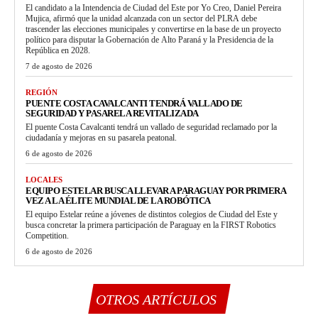
El candidato a la Intendencia de Ciudad del Este por Yo Creo, Daniel Pereira
Mujica, afirmó que la unidad alcanzada con un sector del PLRA debe
trascender las elecciones municipales y convertirse en la base de un proyecto
político para disputar la Gobernación de Alto Paraná y la Presidencia de la
República en 2028.
7 de agosto de 2026
REGIÓN
PUENTE COSTA CAVALCANTI TENDRÁ VALLADO DE
SEGURIDAD Y PASARELA REVITALIZADA
El puente Costa Cavalcanti tendrá un vallado de seguridad reclamado por la
ciudadanía y mejoras en su pasarela peatonal.
6 de agosto de 2026
LOCALES
EQUIPO ESTELAR BUSCA LLEVAR A PARAGUAY POR PRIMERA
VEZ A LA ÉLITE MUNDIAL DE LA ROBÓTICA
El equipo Estelar reúne a jóvenes de distintos colegios de Ciudad del Este y
busca concretar la primera participación de Paraguay en la FIRST Robotics
Competition.
6 de agosto de 2026
OTROS ARTÍCULOS