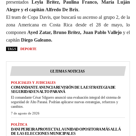
presentados
Leyla Brítez, Paulina Franco, María Luján
Alegre y el capitán Alfredo De Brix
.
El team de Copa Davis, que buscará su ascenso al grupo 2, de la
zona Americana en Costa Rica desde el 28 de mayo, lo
componen
Ayed Zatar, Bruno Brítez, Juan Pablo Vallejo
y el
capitán
Diego Galeano.
TAGS
DEPORTE
ULTIMAS NOTICIAS
POLICIALES Y JUDICIALES
COMANDANTE ANUNCIA REVISIÓN DE LA ESTRATEGIA DE
SEGURIDAD EN ALTO PARANÁ
El comandante César Silguero anunció una evaluación integral del sistema de
seguridad de Alto Paraná. Podrían aplicarse nuevas estrategias, refuerzos y
cambios.
7 de agosto de 2026
POLÍTICA
DANI PEREIRA PROYECTA LA UNIDAD OPOSITORA MÁS ALLÁ
DE LAS ELECCIONES MUNICIPALES