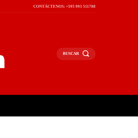
CONTÁCTENOS: +595 993 511788
BUSCAR
ICA
REGIÓN
FRONTERA
S