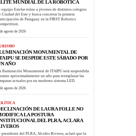
LITE MUNDIAL DE LA ROBÓTICA
l equipo Estelar reúne a jóvenes de distintos colegios
e Ciudad del Este y busca concretar la primera
articipación de Paraguay en la FIRST Robotics
ompetition.
de agosto de 2026
URISMO
ILUMINACIÓN MONUMENTAL DE
TAIPU SE DESPIDE ESTE SÁBADO POR
UN AÑO
a Iluminación Monumental de ITAIPU será suspendida
urante aproximadamente un año para reemplazar las
ámparas actuales por un moderno sistema LED.
de agosto de 2026
OLÍTICA
ECLINACIÓN DE LAURA FOLLE NO
ODIFICA LA POSTURA
NSTITUCIONAL DEL PLRA, ACLARA
RIVEROS
l presidente del PLRA, Alcides Riveros, aclaró que la