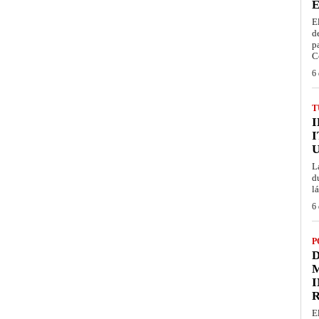
É
E
d
p
C
6 
T
I
L
d
l
6 
P
D
M
I
E