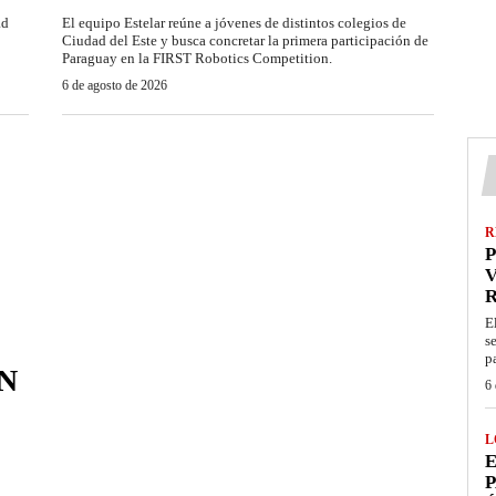
ad
El equipo Estelar reúne a jóvenes de distintos colegios de
Ciudad del Este y busca concretar la primera participación de
Paraguay en la FIRST Robotics Competition.
6 de agosto de 2026
R
P
V
E
s
p
N
6 
L
E
P