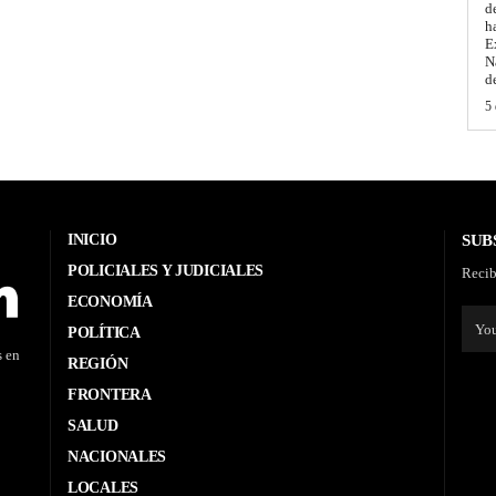
d
h
E
N
d
5 
INICIO
SUB
POLICIALES Y JUDICIALES
Recib
ECONOMÍA
POLÍTICA
s en
REGIÓN
FRONTERA
SALUD
NACIONALES
LOCALES