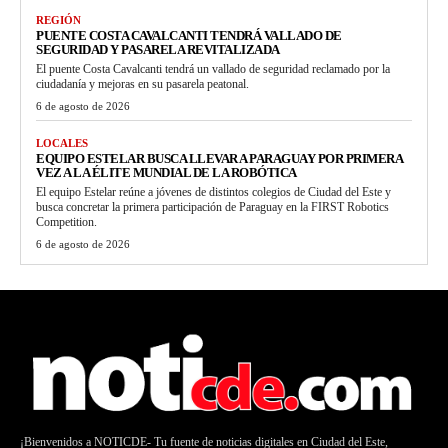
REGIÓN
PUENTE COSTA CAVALCANTI TENDRÁ VALLADO DE
SEGURIDAD Y PASARELA REVITALIZADA
El puente Costa Cavalcanti tendrá un vallado de seguridad reclamado por la
ciudadanía y mejoras en su pasarela peatonal.
6 de agosto de 2026
LOCALES
EQUIPO ESTELAR BUSCA LLEVAR A PARAGUAY POR PRIMERA
VEZ A LA ÉLITE MUNDIAL DE LA ROBÓTICA
El equipo Estelar reúne a jóvenes de distintos colegios de Ciudad del Este y
busca concretar la primera participación de Paraguay en la FIRST Robotics
Competition.
6 de agosto de 2026
¡Bienvenidos a NOTICDE- Tu fuente de noticias digitales en Ciudad del Este,