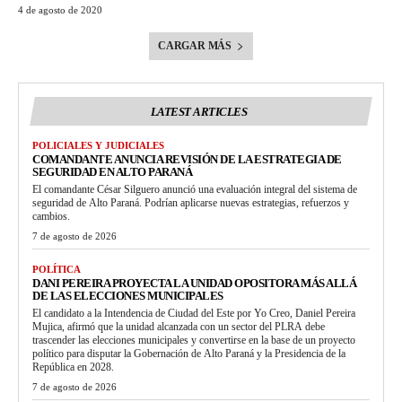
4 de agosto de 2020
CARGAR MÁS
LATEST ARTICLES
POLICIALES Y JUDICIALES
COMANDANTE ANUNCIA REVISIÓN DE LA ESTRATEGIA DE
SEGURIDAD EN ALTO PARANÁ
El comandante César Silguero anunció una evaluación integral del sistema de
seguridad de Alto Paraná. Podrían aplicarse nuevas estrategias, refuerzos y
cambios.
7 de agosto de 2026
POLÍTICA
DANI PEREIRA PROYECTA LA UNIDAD OPOSITORA MÁS ALLÁ
DE LAS ELECCIONES MUNICIPALES
El candidato a la Intendencia de Ciudad del Este por Yo Creo, Daniel Pereira
Mujica, afirmó que la unidad alcanzada con un sector del PLRA debe
trascender las elecciones municipales y convertirse en la base de un proyecto
político para disputar la Gobernación de Alto Paraná y la Presidencia de la
República en 2028.
7 de agosto de 2026