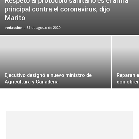
Respeto al protocolo sanitario es el arma
principal contra el coronavirus, dijo
Marito
redacción
-
31 de agosto de 2020
Ejecutivo designó a nuevo ministro de
Reparan e
Agricultura y Ganadería
con obrer