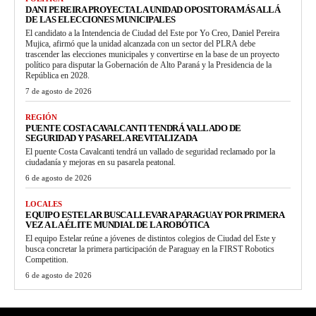
DANI PEREIRA PROYECTA LA UNIDAD OPOSITORA MÁS ALLÁ
DE LAS ELECCIONES MUNICIPALES
El candidato a la Intendencia de Ciudad del Este por Yo Creo, Daniel Pereira
Mujica, afirmó que la unidad alcanzada con un sector del PLRA debe
trascender las elecciones municipales y convertirse en la base de un proyecto
político para disputar la Gobernación de Alto Paraná y la Presidencia de la
República en 2028.
7 de agosto de 2026
REGIÓN
PUENTE COSTA CAVALCANTI TENDRÁ VALLADO DE
SEGURIDAD Y PASARELA REVITALIZADA
El puente Costa Cavalcanti tendrá un vallado de seguridad reclamado por la
ciudadanía y mejoras en su pasarela peatonal.
6 de agosto de 2026
LOCALES
EQUIPO ESTELAR BUSCA LLEVAR A PARAGUAY POR PRIMERA
VEZ A LA ÉLITE MUNDIAL DE LA ROBÓTICA
El equipo Estelar reúne a jóvenes de distintos colegios de Ciudad del Este y
busca concretar la primera participación de Paraguay en la FIRST Robotics
Competition.
6 de agosto de 2026