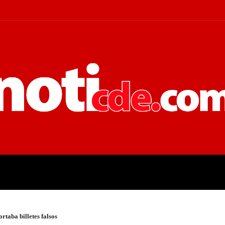
 JUDICIALES
ECONOMÍA
POLÍT
rtaba billetes falsos