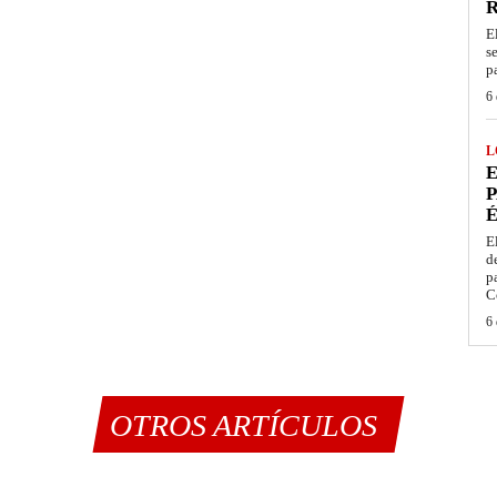
E
s
p
6 
L
E
P
É
E
d
p
C
6 
OTROS ARTÍCULOS