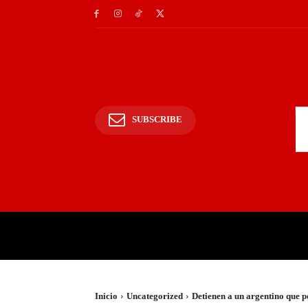
SUBSCRIBE
INICIO
POLICIALES Y
Inicio
Uncategorized
Detienen a un argentino que po