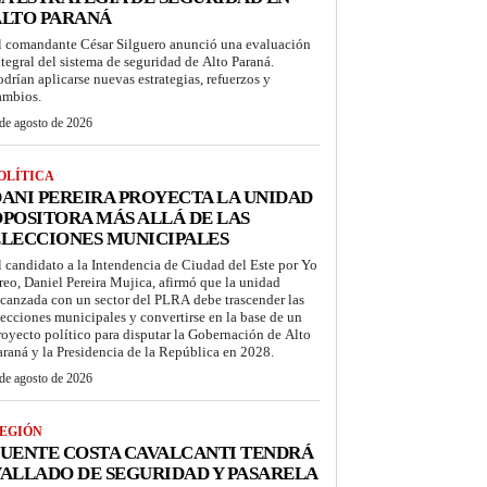
ALTO PARANÁ
l comandante César Silguero anunció una evaluación
ntegral del sistema de seguridad de Alto Paraná.
odrían aplicarse nuevas estrategias, refuerzos y
ambios.
de agosto de 2026
OLÍTICA
ANI PEREIRA PROYECTA LA UNIDAD
POSITORA MÁS ALLÁ DE LAS
LECCIONES MUNICIPALES
l candidato a la Intendencia de Ciudad del Este por Yo
reo, Daniel Pereira Mujica, afirmó que la unidad
lcanzada con un sector del PLRA debe trascender las
lecciones municipales y convertirse en la base de un
royecto político para disputar la Gobernación de Alto
araná y la Presidencia de la República en 2028.
de agosto de 2026
EGIÓN
UENTE COSTA CAVALCANTI TENDRÁ
ALLADO DE SEGURIDAD Y PASARELA