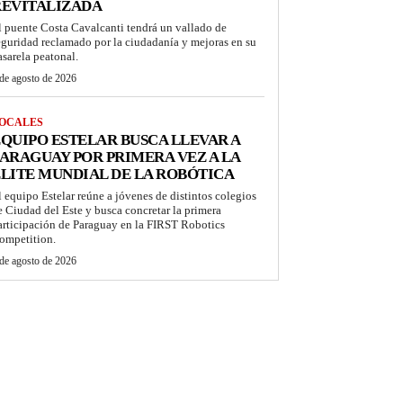
REVITALIZADA
l puente Costa Cavalcanti tendrá un vallado de
eguridad reclamado por la ciudadanía y mejoras en su
asarela peatonal.
de agosto de 2026
OCALES
QUIPO ESTELAR BUSCA LLEVAR A
ARAGUAY POR PRIMERA VEZ A LA
LITE MUNDIAL DE LA ROBÓTICA
l equipo Estelar reúne a jóvenes de distintos colegios
e Ciudad del Este y busca concretar la primera
articipación de Paraguay en la FIRST Robotics
ompetition.
de agosto de 2026