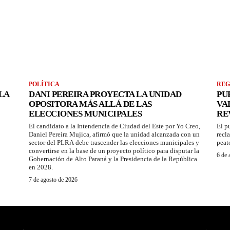
POLÍTICA
REG
LA
DANI PEREIRA PROYECTA LA UNIDAD
PU
OPOSITORA MÁS ALLÁ DE LAS
VA
ELECCIONES MUNICIPALES
RE
El candidato a la Intendencia de Ciudad del Este por Yo Creo,
El p
Daniel Pereira Mujica, afirmó que la unidad alcanzada con un
recl
sector del PLRA debe trascender las elecciones municipales y
peat
convertirse en la base de un proyecto político para disputar la
6 de 
Gobernación de Alto Paraná y la Presidencia de la República
en 2028.
7 de agosto de 2026