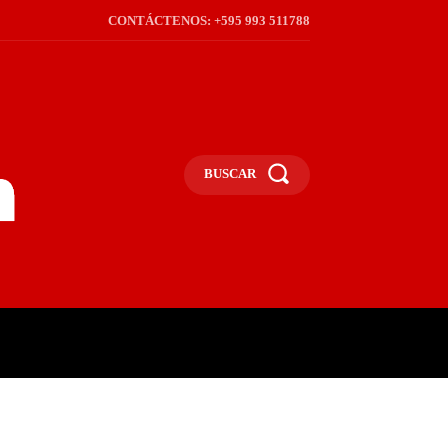
CONTÁCTENOS: +595 993 511788
BUSCAR
ICA
REGIÓN
FRONTERA
S