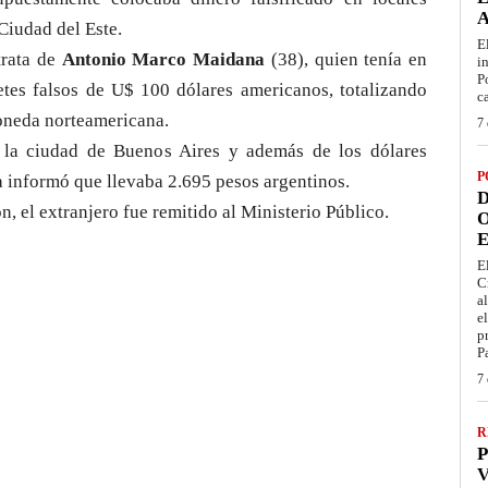
Ciudad del Este.
E
trata de
Antonio Marco Maidana
(38), quien tenía en
i
P
etes falsos de U$ 100 dólares americanos, totalizando
c
oneda norteamericana.
7 
la ciudad de Buenos Aires y además de los dólares
P
ía informó que llevaba 2.695 pesos argentinos.
D
n, el extranjero fue remitido al Ministerio Público.
O
E
E
C
a
e
p
P
7 
R
P
V