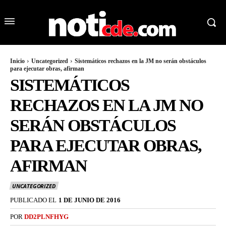
Inicio
Uncategorized
Sistemáticos rechazos en la JM no serán obstáculos
para ejecutar obras, afirman
SISTEMÁTICOS
RECHAZOS EN LA JM NO
SERÁN OBSTÁCULOS
PARA EJECUTAR OBRAS,
AFIRMAN
UNCATEGORIZED
PUBLICADO EL
1 DE JUNIO DE 2016
POR
DD2PLNFHYG