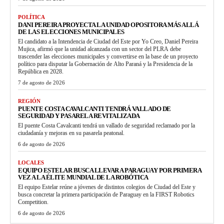
POLÍTICA
DANI PEREIRA PROYECTA LA UNIDAD OPOSITORA MÁS ALLÁ
DE LAS ELECCIONES MUNICIPALES
El candidato a la Intendencia de Ciudad del Este por Yo Creo, Daniel Pereira
Mujica, afirmó que la unidad alcanzada con un sector del PLRA debe
trascender las elecciones municipales y convertirse en la base de un proyecto
político para disputar la Gobernación de Alto Paraná y la Presidencia de la
República en 2028.
7 de agosto de 2026
REGIÓN
PUENTE COSTA CAVALCANTI TENDRÁ VALLADO DE
SEGURIDAD Y PASARELA REVITALIZADA
El puente Costa Cavalcanti tendrá un vallado de seguridad reclamado por la
ciudadanía y mejoras en su pasarela peatonal.
6 de agosto de 2026
LOCALES
EQUIPO ESTELAR BUSCA LLEVAR A PARAGUAY POR PRIMERA
VEZ A LA ÉLITE MUNDIAL DE LA ROBÓTICA
El equipo Estelar reúne a jóvenes de distintos colegios de Ciudad del Este y
busca concretar la primera participación de Paraguay en la FIRST Robotics
Competition.
6 de agosto de 2026