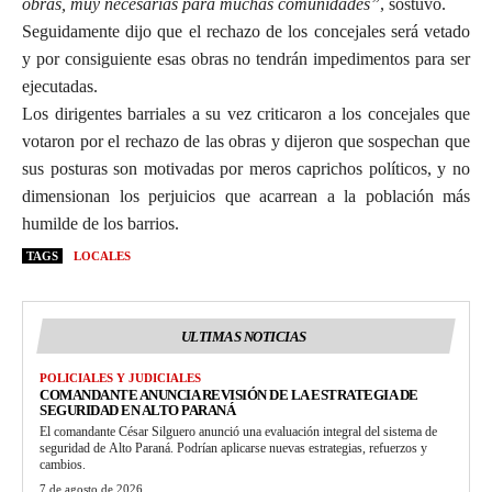
obras, muy necesarias para muchas comunidades”
, sostuvo.
Seguidamente dijo que el rechazo de los concejales será vetado
y por consiguiente esas obras no tendrán impedimentos para ser
ejecutadas.
Los dirigentes barriales a su vez criticaron a los concejales que
votaron por el rechazo de las obras y dijeron que sospechan que
sus posturas son motivadas por meros caprichos políticos, y no
dimensionan los perjuicios que acarrean a la población más
humilde de los barrios.
TAGS
LOCALES
ULTIMAS NOTICIAS
POLICIALES Y JUDICIALES
COMANDANTE ANUNCIA REVISIÓN DE LA ESTRATEGIA DE
SEGURIDAD EN ALTO PARANÁ
El comandante César Silguero anunció una evaluación integral del sistema de
seguridad de Alto Paraná. Podrían aplicarse nuevas estrategias, refuerzos y
cambios.
7 de agosto de 2026