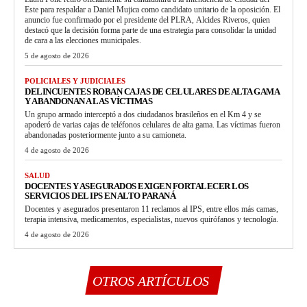
Este para respaldar a Daniel Mujica como candidato unitario de la oposición. El
anuncio fue confirmado por el presidente del PLRA, Alcides Riveros, quien
destacó que la decisión forma parte de una estrategia para consolidar la unidad
de cara a las elecciones municipales.
5 de agosto de 2026
POLICIALES Y JUDICIALES
DELINCUENTES ROBAN CAJAS DE CELULARES DE ALTA GAMA
Y ABANDONAN A LAS VÍCTIMAS
Un grupo armado interceptó a dos ciudadanos brasileños en el Km 4 y se
apoderó de varias cajas de teléfonos celulares de alta gama. Las víctimas fueron
abandonadas posteriormente junto a su camioneta.
4 de agosto de 2026
SALUD
DOCENTES Y ASEGURADOS EXIGEN FORTALECER LOS
SERVICIOS DEL IPS EN ALTO PARANÁ
Docentes y asegurados presentaron 11 reclamos al IPS, entre ellos más camas,
terapia intensiva, medicamentos, especialistas, nuevos quirófanos y tecnología.
4 de agosto de 2026
OTROS ARTÍCULOS