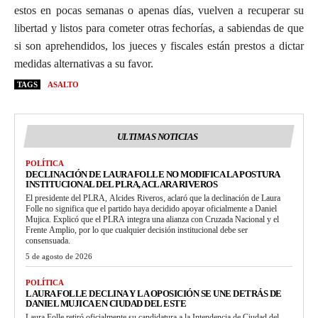
estos en pocas semanas o apenas días, vuelven a recuperar su
libertad y listos para cometer otras fechorías, a sabiendas de que
si son aprehendidos, los jueces y fiscales están prestos a dictar
medidas alternativas a su favor.
TAGS
ASALTO
ULTIMAS NOTICIAS
POLÍTICA
DECLINACIÓN DE LAURA FOLLE NO MODIFICA LA POSTURA
INSTITUCIONAL DEL PLRA, ACLARA RIVEROS
El presidente del PLRA, Alcides Riveros, aclaró que la declinación de Laura
Folle no significa que el partido haya decidido apoyar oficialmente a Daniel
Mujica. Explicó que el PLRA integra una alianza con Cruzada Nacional y el
Frente Amplio, por lo que cualquier decisión institucional debe ser
consensuada.
5 de agosto de 2026
POLÍTICA
LAURA FOLLE DECLINA Y LA OPOSICIÓN SE UNE DETRÁS DE
DANIEL MUJICA EN CIUDAD DEL ESTE
Laura Folle retiró oficialmente su candidatura a la Intendencia de Ciudad del