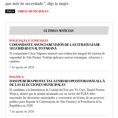
que más he necesitado”
, dijo la mujer.
TAGS
OBRAS MUNICIPALES
ULTIMAS NOTICIAS
POLICIALES Y JUDICIALES
COMANDANTE ANUNCIA REVISIÓN DE LA ESTRATEGIA DE
SEGURIDAD EN ALTO PARANÁ
El comandante César Silguero anunció una evaluación integral del sistema de
seguridad de Alto Paraná. Podrían aplicarse nuevas estrategias, refuerzos y
cambios.
7 de agosto de 2026
POLÍTICA
DANI PEREIRA PROYECTA LA UNIDAD OPOSITORA MÁS ALLÁ
DE LAS ELECCIONES MUNICIPALES
El candidato a la Intendencia de Ciudad del Este por Yo Creo, Daniel Pereira
Mujica, afirmó que la unidad alcanzada con un sector del PLRA debe
trascender las elecciones municipales y convertirse en la base de un proyecto
político para disputar la Gobernación de Alto Paraná y la Presidencia de la
República en 2028.
7 de agosto de 2026