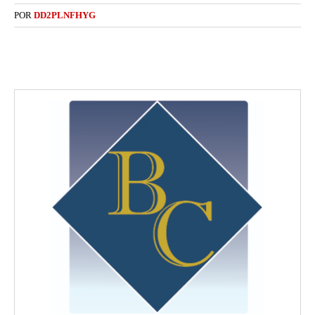
POR
DD2PLNFHYG