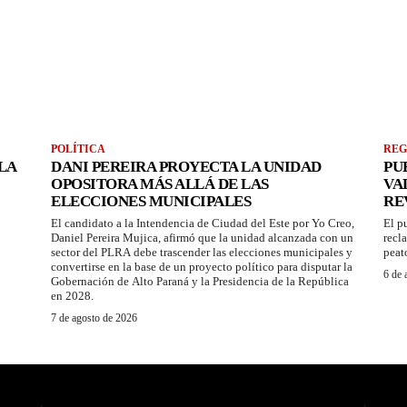
POLÍTICA
REG
LA
DANI PEREIRA PROYECTA LA UNIDAD
PU
OPOSITORA MÁS ALLÁ DE LAS
VA
ELECCIONES MUNICIPALES
RE
El candidato a la Intendencia de Ciudad del Este por Yo Creo,
El p
Daniel Pereira Mujica, afirmó que la unidad alcanzada con un
recl
sector del PLRA debe trascender las elecciones municipales y
peat
convertirse en la base de un proyecto político para disputar la
6 de 
Gobernación de Alto Paraná y la Presidencia de la República
en 2028.
7 de agosto de 2026