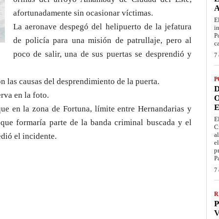
afortunadamente sin ocasionar víctimas.
E
La aeronave despegó del helipuerto de la jefatura
i
P
de policía para una misión de patrullaje, pero al
c
poco de salir, una de sus puertas se desprendió y
7 
P
n las causas del desprendimiento de la puerta.
D
rva en la foto.
O
E
que en la zona de Fortuna, límite entre Hernandarias y
E
que formaría parte de la banda criminal buscada y el
C
a
dió el incidente.
e
p
P
7 
R
P
V