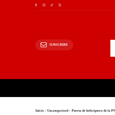
SUBSCRIBE
INICIO
POLICIALES Y
Inicio
Uncategorized
Puerta de helicóptero de la P