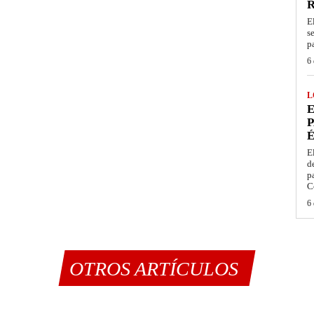
E
s
p
6 
L
E
P
É
E
d
p
C
6 
OTROS ARTÍCULOS