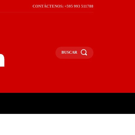
CONTÁCTENOS: +595 993 511788
BUSCAR
ICA
REGIÓN
FRONTERA
S