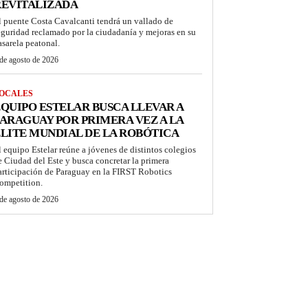
REVITALIZADA
l puente Costa Cavalcanti tendrá un vallado de
eguridad reclamado por la ciudadanía y mejoras en su
asarela peatonal.
de agosto de 2026
OCALES
QUIPO ESTELAR BUSCA LLEVAR A
ARAGUAY POR PRIMERA VEZ A LA
LITE MUNDIAL DE LA ROBÓTICA
l equipo Estelar reúne a jóvenes de distintos colegios
e Ciudad del Este y busca concretar la primera
articipación de Paraguay en la FIRST Robotics
ompetition.
de agosto de 2026