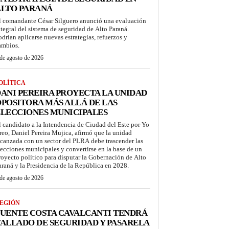
ALTO PARANÁ
l comandante César Silguero anunció una evaluación
ntegral del sistema de seguridad de Alto Paraná.
odrían aplicarse nuevas estrategias, refuerzos y
ambios.
de agosto de 2026
OLÍTICA
ANI PEREIRA PROYECTA LA UNIDAD
POSITORA MÁS ALLÁ DE LAS
LECCIONES MUNICIPALES
l candidato a la Intendencia de Ciudad del Este por Yo
reo, Daniel Pereira Mujica, afirmó que la unidad
lcanzada con un sector del PLRA debe trascender las
lecciones municipales y convertirse en la base de un
royecto político para disputar la Gobernación de Alto
araná y la Presidencia de la República en 2028.
de agosto de 2026
EGIÓN
UENTE COSTA CAVALCANTI TENDRÁ
ALLADO DE SEGURIDAD Y PASARELA