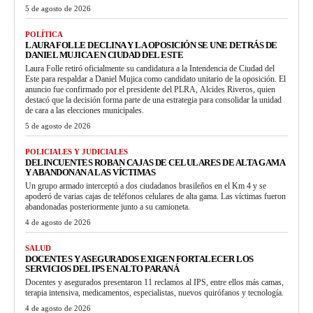
5 de agosto de 2026
POLÍTICA
LAURA FOLLE DECLINA Y LA OPOSICIÓN SE UNE DETRÁS DE
DANIEL MUJICA EN CIUDAD DEL ESTE
Laura Folle retiró oficialmente su candidatura a la Intendencia de Ciudad del
Este para respaldar a Daniel Mujica como candidato unitario de la oposición. El
anuncio fue confirmado por el presidente del PLRA, Alcides Riveros, quien
destacó que la decisión forma parte de una estrategia para consolidar la unidad
de cara a las elecciones municipales.
5 de agosto de 2026
POLICIALES Y JUDICIALES
DELINCUENTES ROBAN CAJAS DE CELULARES DE ALTA GAMA
Y ABANDONAN A LAS VÍCTIMAS
Un grupo armado interceptó a dos ciudadanos brasileños en el Km 4 y se
apoderó de varias cajas de teléfonos celulares de alta gama. Las víctimas fueron
abandonadas posteriormente junto a su camioneta.
4 de agosto de 2026
SALUD
DOCENTES Y ASEGURADOS EXIGEN FORTALECER LOS
SERVICIOS DEL IPS EN ALTO PARANÁ
Docentes y asegurados presentaron 11 reclamos al IPS, entre ellos más camas,
terapia intensiva, medicamentos, especialistas, nuevos quirófanos y tecnología.
4 de agosto de 2026