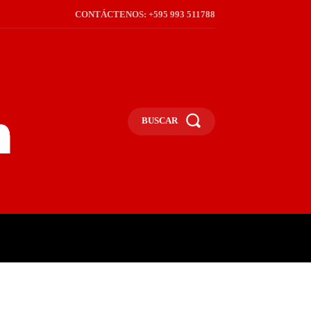
CONTÁCTENOS: +595 993 511788
BUSCAR
ICA
REGIÓN
FRONTERA
S