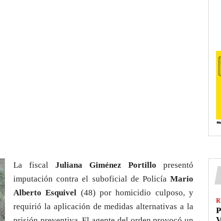
La fiscal
Juliana Giménez Portillo
presentó
imputación contra el suboficial de Policía
Mario
Alberto Esquivel
(48) por homicidio culposo, y
R
requirió la aplicación de medidas alternativas a la
P
V
prisión preventiva. El agente del orden provocó un