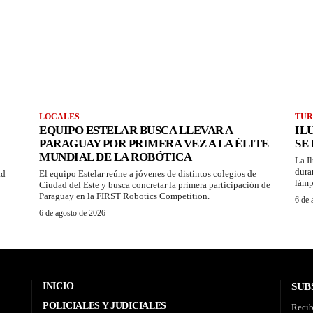
LOCALES
TUR
EQUIPO ESTELAR BUSCA LLEVAR A
IL
PARAGUAY POR PRIMERA VEZ A LA ÉLITE
SE
MUNDIAL DE LA ROBÓTICA
La I
dura
ad
El equipo Estelar reúne a jóvenes de distintos colegios de
lámp
Ciudad del Este y busca concretar la primera participación de
Paraguay en la FIRST Robotics Competition.
6 de 
6 de agosto de 2026
INICIO
SUB
POLICIALES Y JUDICIALES
Recib