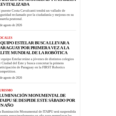
REVITALIZADA
l puente Costa Cavalcanti tendrá un vallado de
eguridad reclamado por la ciudadanía y mejoras en su
asarela peatonal.
de agosto de 2026
OCALES
QUIPO ESTELAR BUSCA LLEVAR A
ARAGUAY POR PRIMERA VEZ A LA
LITE MUNDIAL DE LA ROBÓTICA
l equipo Estelar reúne a jóvenes de distintos colegios
e Ciudad del Este y busca concretar la primera
articipación de Paraguay en la FIRST Robotics
ompetition.
de agosto de 2026
URISMO
ILUMINACIÓN MONUMENTAL DE
TAIPU SE DESPIDE ESTE SÁBADO POR
UN AÑO
a Iluminación Monumental de ITAIPU será suspendida
urante aproximadamente un año para reemplazar las