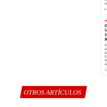
l
6 
P
D
M
I
E
d
h
E
N
d
5 
OTROS ARTÍCULOS