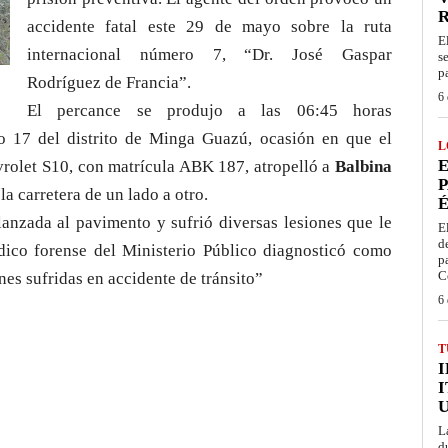
accidente fatal este 29 de mayo sobre la ruta
E
internacional número 7, “Dr. José Gaspar
s
p
Rodríguez de Francia”.
6 
El percance se produjo a las 06:45 horas
o 17 del distrito de Minga Guazú, ocasión en que el
L
E
rolet S10, con matrícula ABK 187, atropelló a
Balbina
P
 la carretera de un lado a otro.
É
lanzada al pavimento y sufrió diversas lesiones que le
E
d
dico forense del Ministerio Público diagnosticó como
p
C
es sufridas en accidente de tránsito”
6 
T
I
L
d