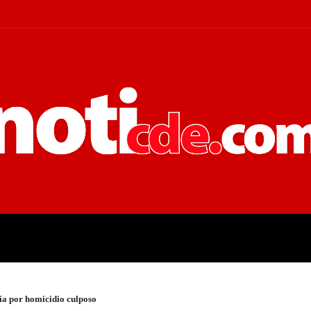
 JUDICIALES
ECONOMÍA
POLÍT
cía por homicidio culposo