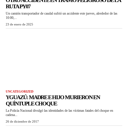
OTRO ACCIDENTE EN TRAMO PELIGROSO DE LA
RUTA PY07
Un camión transportador de caudal sufrió un accidente este jueves, alrededor de las
10:00,...
23 de enero de 2025
UNCATEGORIZED
YGUAZÚ: MADRE E HIJO MURIERON EN
QUÍNTUPLE CHOQUE
La Policía Nacional divulgó las identidades de las víctimas fatales del choque en
cadena...
26 de diciembre de 2017