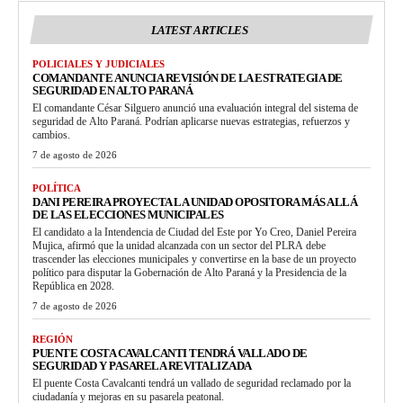
LATEST ARTICLES
POLICIALES Y JUDICIALES
COMANDANTE ANUNCIA REVISIÓN DE LA ESTRATEGIA DE
SEGURIDAD EN ALTO PARANÁ
El comandante César Silguero anunció una evaluación integral del sistema de
seguridad de Alto Paraná. Podrían aplicarse nuevas estrategias, refuerzos y
cambios.
7 de agosto de 2026
POLÍTICA
DANI PEREIRA PROYECTA LA UNIDAD OPOSITORA MÁS ALLÁ
DE LAS ELECCIONES MUNICIPALES
El candidato a la Intendencia de Ciudad del Este por Yo Creo, Daniel Pereira
Mujica, afirmó que la unidad alcanzada con un sector del PLRA debe
trascender las elecciones municipales y convertirse en la base de un proyecto
político para disputar la Gobernación de Alto Paraná y la Presidencia de la
República en 2028.
7 de agosto de 2026
REGIÓN
PUENTE COSTA CAVALCANTI TENDRÁ VALLADO DE
SEGURIDAD Y PASARELA REVITALIZADA
El puente Costa Cavalcanti tendrá un vallado de seguridad reclamado por la
ciudadanía y mejoras en su pasarela peatonal.