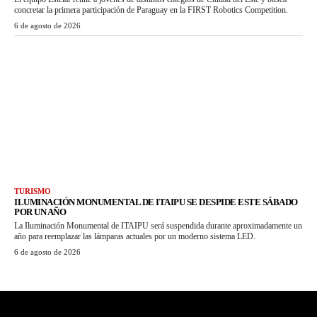
concretar la primera participación de Paraguay en la FIRST Robotics Competition.
6 de agosto de 2026
TURISMO
ILUMINACIÓN MONUMENTAL DE ITAIPU SE DESPIDE ESTE SÁBADO
POR UN AÑO
La Iluminación Monumental de ITAIPU será suspendida durante aproximadamente un
año para reemplazar las lámparas actuales por un moderno sistema LED.
6 de agosto de 2026