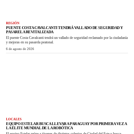
REGIÓN
PUENTE COSTA CAVALCANTI TENDRÁ VALLADO DE SEGURIDAD Y
PASARELA REVITALIZADA
El puente Costa Cavalcanti tendrá un vallado de seguridad reclamado por la ciudadanía
y mejoras en su pasarela peatonal.
6 de agosto de 2026
LOCALES
EQUIPO ESTELAR BUSCA LLEVAR A PARAGUAY POR PRIMERA VEZ A
LA ÉLITE MUNDIAL DE LA ROBÓTICA
El equipo Estelar reúne a jóvenes de distintos colegios de Ciudad del Este y busca