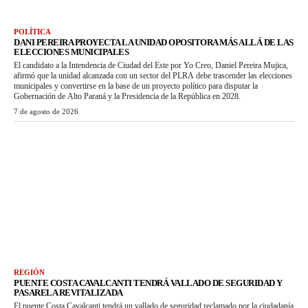
POLÍTICA
DANI PEREIRA PROYECTA LA UNIDAD OPOSITORA MÁS ALLÁ DE LAS
ELECCIONES MUNICIPALES
El candidato a la Intendencia de Ciudad del Este por Yo Creo, Daniel Pereira Mujica,
afirmó que la unidad alcanzada con un sector del PLRA debe trascender las elecciones
municipales y convertirse en la base de un proyecto político para disputar la
Gobernación de Alto Paraná y la Presidencia de la República en 2028.
7 de agosto de 2026
REGIÓN
PUENTE COSTA CAVALCANTI TENDRÁ VALLADO DE SEGURIDAD Y
PASARELA REVITALIZADA
El puente Costa Cavalcanti tendrá un vallado de seguridad reclamado por la ciudadanía