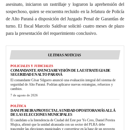
asesinato, iniciaron un rastrillaje y lograron la aprehensión del
sospechoso, quien se encuentra recluido en la Jefatura de Policía
de Alto Paraná a disposición del Juzgado Penal de Garantías de
turno. El fiscal Marcelo Saldívar solicitó cuatro meses de plazo
para la presentación del requerimiento conclusivo.
ULTIMAS NOTICIAS
POLICIALES Y JUDICIALES
COMANDANTE ANUNCIA REVISIÓN DE LA ESTRATEGIA DE
SEGURIDAD EN ALTO PARANÁ
El comandante César Silguero anunció una evaluación integral del sistema de
seguridad de Alto Paraná. Podrían aplicarse nuevas estrategias, refuerzos y
cambios.
7 de agosto de 2026
POLÍTICA
DANI PEREIRA PROYECTA LA UNIDAD OPOSITORA MÁS ALLÁ
DE LAS ELECCIONES MUNICIPALES
El candidato a la Intendencia de Ciudad del Este por Yo Creo, Daniel Pereira
Mujica, afirmó que la unidad alcanzada con un sector del PLRA debe
trascender las elecciones municipales y convertirse en la base de un proyecto