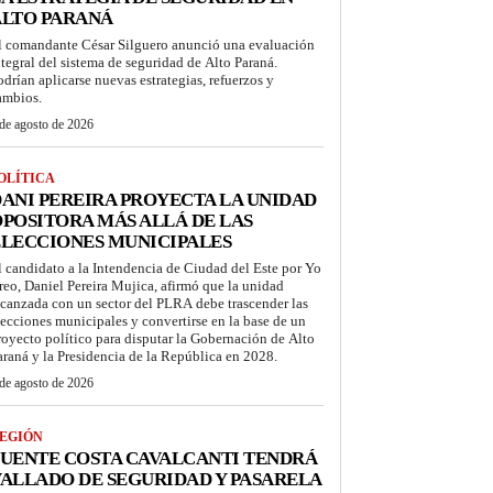
ALTO PARANÁ
l comandante César Silguero anunció una evaluación
ntegral del sistema de seguridad de Alto Paraná.
odrían aplicarse nuevas estrategias, refuerzos y
ambios.
de agosto de 2026
OLÍTICA
ANI PEREIRA PROYECTA LA UNIDAD
POSITORA MÁS ALLÁ DE LAS
LECCIONES MUNICIPALES
l candidato a la Intendencia de Ciudad del Este por Yo
reo, Daniel Pereira Mujica, afirmó que la unidad
lcanzada con un sector del PLRA debe trascender las
lecciones municipales y convertirse en la base de un
royecto político para disputar la Gobernación de Alto
araná y la Presidencia de la República en 2028.
de agosto de 2026
EGIÓN
UENTE COSTA CAVALCANTI TENDRÁ
ALLADO DE SEGURIDAD Y PASARELA