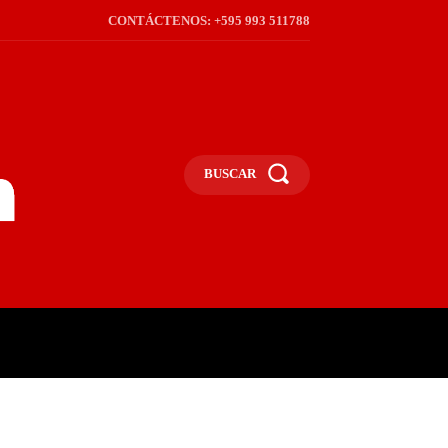
CONTÁCTENOS: +595 993 511788
BUSCAR
ICA
REGIÓN
FRONTERA
S