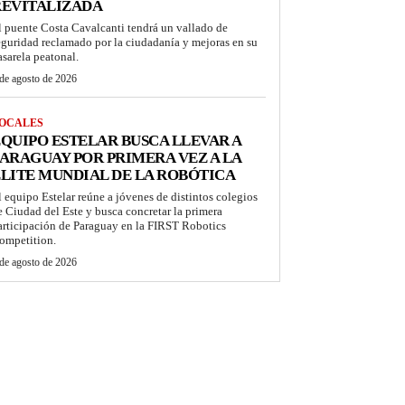
REVITALIZADA
l puente Costa Cavalcanti tendrá un vallado de
eguridad reclamado por la ciudadanía y mejoras en su
asarela peatonal.
de agosto de 2026
OCALES
QUIPO ESTELAR BUSCA LLEVAR A
ARAGUAY POR PRIMERA VEZ A LA
LITE MUNDIAL DE LA ROBÓTICA
l equipo Estelar reúne a jóvenes de distintos colegios
e Ciudad del Este y busca concretar la primera
articipación de Paraguay en la FIRST Robotics
ompetition.
de agosto de 2026