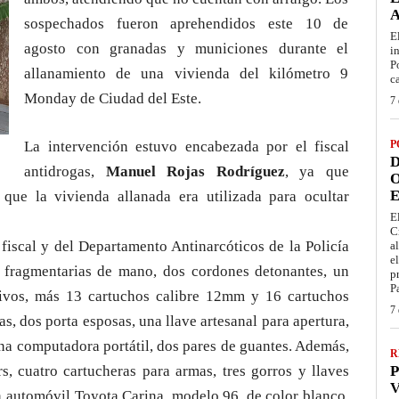
sospechados fueron aprehendidos este 10 de
E
agosto con granadas y municiones durante el
i
P
allanamiento de una vivienda del kilómetro 9
c
Monday de Ciudad del Este.
7 
La intervención estuvo encabezada por el fiscal
P
D
antidrogas,
Manuel Rojas Rodríguez
, ya que
O
E
que la vivienda allanada era utilizada para ocultar
E
C
 fiscal y del Departamento Antinarcóticos de la Policía
a
e
 fragmentarias de mano, dos cordones detonantes, un
p
P
ivos, más 13 cartuchos calibre 12mm y 16 cartuchos
7 
s, dos porta esposas, una llave artesanal para apertura,
una computadora portátil, dos pares de guantes. Además,
R
rs, cuatro cartucheras para armas, tres gorros y llaves
P
V
un automóvil Toyota Carina, modelo 96, de color blanco,