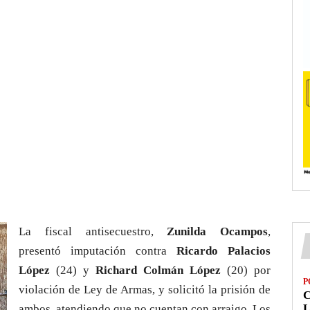
La fiscal antisecuestro,
Zunilda Ocampos
,
presentó imputación contra
Ricardo Palacios
López
(24) y
Richard Colmán López
(20) por
P
violación de Ley de Armas, y solicitó la prisión de
L
ambos, atendiendo que no cuentan con arraigo. Los