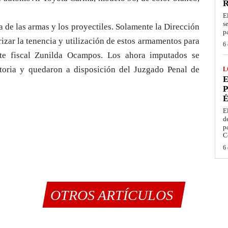
E
s
a de las armas y los proyectiles. Solamente la Dirección
p
zar la tenencia y utilización de estos armamentos para
6 
nte fiscal Zunilda Ocampos. Los ahora imputados se
atoria y quedaron a disposición del Juzgado Penal de
L
E
P
É
E
d
p
C
6 
OTROS ARTÍCULOS