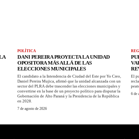
POLÍTICA
REG
LA
DANI PEREIRA PROYECTA LA UNIDAD
PU
OPOSITORA MÁS ALLÁ DE LAS
VA
ELECCIONES MUNICIPALES
RE
El candidato a la Intendencia de Ciudad del Este por Yo Creo,
El p
Daniel Pereira Mujica, afirmó que la unidad alcanzada con un
recl
sector del PLRA debe trascender las elecciones municipales y
peat
convertirse en la base de un proyecto político para disputar la
6 de 
Gobernación de Alto Paraná y la Presidencia de la República
en 2028.
7 de agosto de 2026