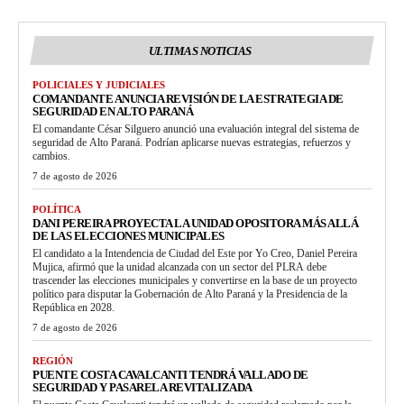
ULTIMAS NOTICIAS
POLICIALES Y JUDICIALES
COMANDANTE ANUNCIA REVISIÓN DE LA ESTRATEGIA DE
SEGURIDAD EN ALTO PARANÁ
El comandante César Silguero anunció una evaluación integral del sistema de
seguridad de Alto Paraná. Podrían aplicarse nuevas estrategias, refuerzos y
cambios.
7 de agosto de 2026
POLÍTICA
DANI PEREIRA PROYECTA LA UNIDAD OPOSITORA MÁS ALLÁ
DE LAS ELECCIONES MUNICIPALES
El candidato a la Intendencia de Ciudad del Este por Yo Creo, Daniel Pereira
Mujica, afirmó que la unidad alcanzada con un sector del PLRA debe
trascender las elecciones municipales y convertirse en la base de un proyecto
político para disputar la Gobernación de Alto Paraná y la Presidencia de la
República en 2028.
7 de agosto de 2026
REGIÓN
PUENTE COSTA CAVALCANTI TENDRÁ VALLADO DE
SEGURIDAD Y PASARELA REVITALIZADA