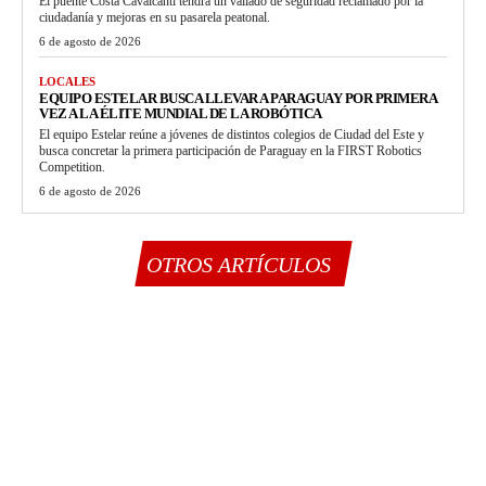
El puente Costa Cavalcanti tendrá un vallado de seguridad reclamado por la
ciudadanía y mejoras en su pasarela peatonal.
6 de agosto de 2026
LOCALES
EQUIPO ESTELAR BUSCA LLEVAR A PARAGUAY POR PRIMERA
VEZ A LA ÉLITE MUNDIAL DE LA ROBÓTICA
El equipo Estelar reúne a jóvenes de distintos colegios de Ciudad del Este y
busca concretar la primera participación de Paraguay en la FIRST Robotics
Competition.
6 de agosto de 2026
OTROS ARTÍCULOS